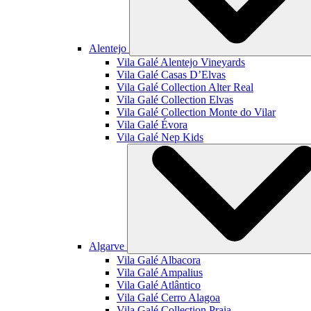
Alentejo
Vila Galé
Alentejo Vineyards
Vila Galé
Casas D’Elvas
Vila Galé Collection
Alter Real
Vila Galé Collection
Elvas
Vila Galé Collection
Monte do Vilar
Vila Galé
Évora
Vila Galé
Nep Kids
Algarve
Vila Galé
Albacora
Vila Galé
Ampalius
Vila Galé
Atlântico
Vila Galé
Cerro Alagoa
Vila Galé Collection
Praia