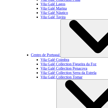
Vila Galé
Lagos
Vila Galé
Marina
Vila Galé
Náutico
Vila Galé
Tavira
Centro de Portugal
Vila Galé
Coimbra
Vila Galé Collection
Figueira da Foz
Vila Galé Collection
Penacova
Vila Galé Collection
Serra da Estrela
Vila Galé Collection
Tomar