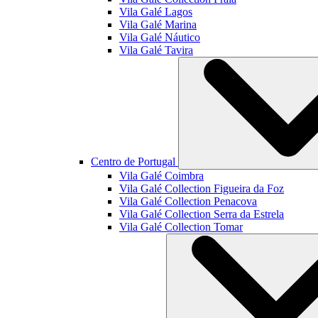
Vila Galé
Lagos
Vila Galé
Marina
Vila Galé
Náutico
Vila Galé
Tavira
Centro de Portugal
Vila Galé
Coimbra
Vila Galé Collection
Figueira da Foz
Vila Galé Collection
Penacova
Vila Galé Collection
Serra da Estrela
Vila Galé Collection
Tomar