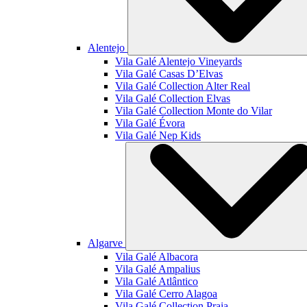
Alentejo
Vila Galé
Alentejo Vineyards
Vila Galé
Casas D’Elvas
Vila Galé Collection
Alter Real
Vila Galé Collection
Elvas
Vila Galé Collection
Monte do Vilar
Vila Galé
Évora
Vila Galé
Nep Kids
Algarve
Vila Galé
Albacora
Vila Galé
Ampalius
Vila Galé
Atlântico
Vila Galé
Cerro Alagoa
Vila Galé Collection
Praia