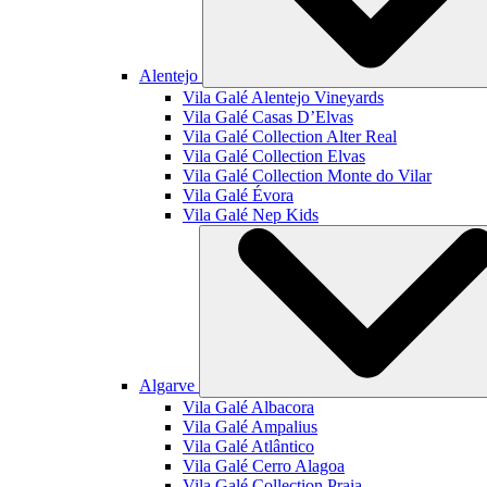
Alentejo
Vila Galé
Alentejo Vineyards
Vila Galé
Casas D’Elvas
Vila Galé Collection
Alter Real
Vila Galé Collection
Elvas
Vila Galé Collection
Monte do Vilar
Vila Galé
Évora
Vila Galé
Nep Kids
Algarve
Vila Galé
Albacora
Vila Galé
Ampalius
Vila Galé
Atlântico
Vila Galé
Cerro Alagoa
Vila Galé Collection
Praia