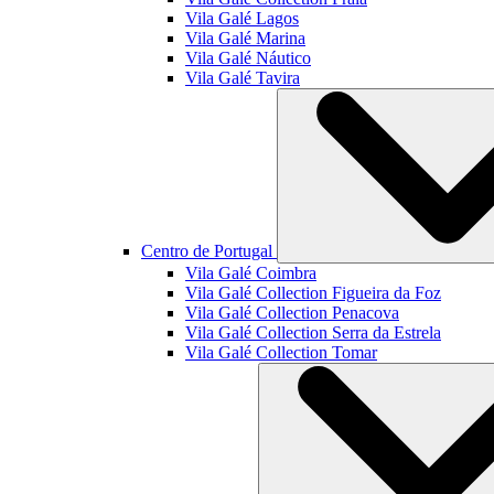
Vila Galé
Lagos
Vila Galé
Marina
Vila Galé
Náutico
Vila Galé
Tavira
Centro de Portugal
Vila Galé
Coimbra
Vila Galé Collection
Figueira da Foz
Vila Galé Collection
Penacova
Vila Galé Collection
Serra da Estrela
Vila Galé Collection
Tomar