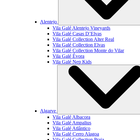
Alentejo
Vila Galé
Alentejo Vineyards
Vila Galé
Casas D’Elvas
Vila Galé Collection
Alter Real
Vila Galé Collection
Elvas
Vila Galé Collection
Monte do Vilar
Vila Galé
Évora
Vila Galé
Nep Kids
Algarve
Vila Galé
Albacora
Vila Galé
Ampalius
Vila Galé
Atlântico
Vila Galé
Cerro Alagoa
Vila Galé Collection
Praia