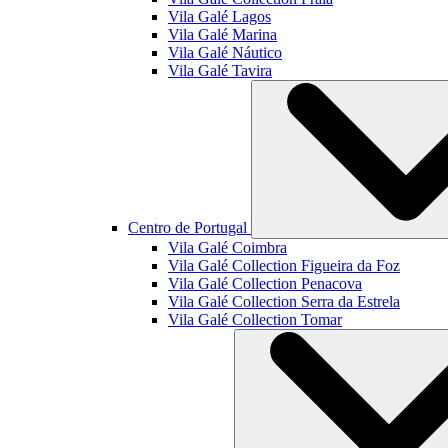
Vila Galé
Lagos
Vila Galé
Marina
Vila Galé
Náutico
Vila Galé
Tavira
Centro de Portugal
Vila Galé
Coimbra
Vila Galé Collection
Figueira da Foz
Vila Galé Collection
Penacova
Vila Galé Collection
Serra da Estrela
Vila Galé Collection
Tomar