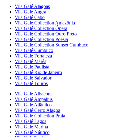
Vila Galé
Alagoas
Vila Galé
Angra
Vila Galé
Cabo
Vila Galé Collection
Amazônia
Vila Galé Collection
Ópera
Vila Galé Collection
Ouro Preto
Vila Galé Collection
Poesia
Vila Galé Collection
Sunset Cumbuco
Vila Galé
Cumbuco
Vila Galé
Fortaleza
Vila Galé
Marés
Vila Galé
Paulista
Vila Galé
Rio de Janeiro
Vila Galé
Salvador
Vila Galé
Touros
Vila Galé
Albacora
Vila Galé
Ampalius
Vila Galé
Atlântico
Vila Galé
Cerro Alagoa
Vila Galé Collection
Praia
Vila Galé
Lagos
Vila Galé
Marina
Vila Galé
Náutico