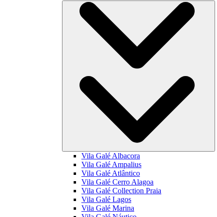
Vila Galé
Albacora
Vila Galé
Ampalius
Vila Galé
Atlântico
Vila Galé
Cerro Alagoa
Vila Galé Collection
Praia
Vila Galé
Lagos
Vila Galé
Marina
Vila Galé
Náutico