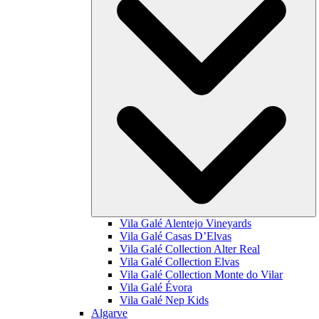
Vila Galé
Alentejo Vineyards
Vila Galé
Casas D’Elvas
Vila Galé Collection
Alter Real
Vila Galé Collection
Elvas
Vila Galé Collection
Monte do Vilar
Vila Galé
Évora
Vila Galé
Nep Kids
Algarve