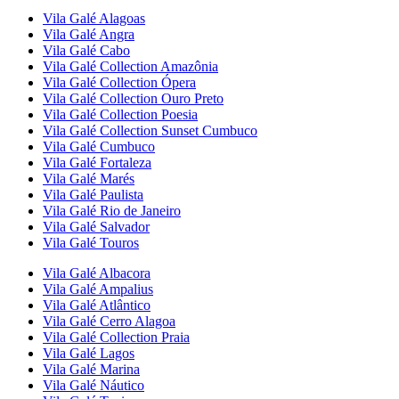
Vila Galé
Alagoas
Vila Galé
Angra
Vila Galé
Cabo
Vila Galé Collection
Amazônia
Vila Galé Collection
Ópera
Vila Galé Collection
Ouro Preto
Vila Galé Collection
Poesia
Vila Galé Collection
Sunset Cumbuco
Vila Galé
Cumbuco
Vila Galé
Fortaleza
Vila Galé
Marés
Vila Galé
Paulista
Vila Galé
Rio de Janeiro
Vila Galé
Salvador
Vila Galé
Touros
Vila Galé
Albacora
Vila Galé
Ampalius
Vila Galé
Atlântico
Vila Galé
Cerro Alagoa
Vila Galé Collection
Praia
Vila Galé
Lagos
Vila Galé
Marina
Vila Galé
Náutico