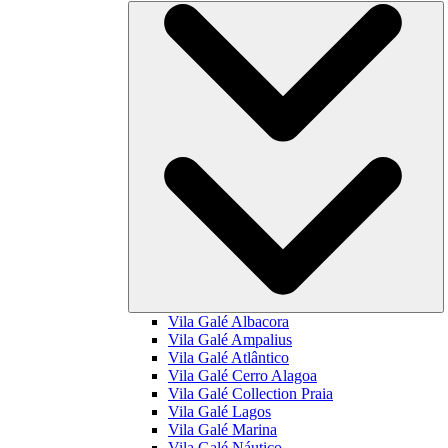
Vila Galé
Albacora
Vila Galé
Ampalius
Vila Galé
Atlântico
Vila Galé
Cerro Alagoa
Vila Galé Collection
Praia
Vila Galé
Lagos
Vila Galé
Marina
Vila Galé
Náutico