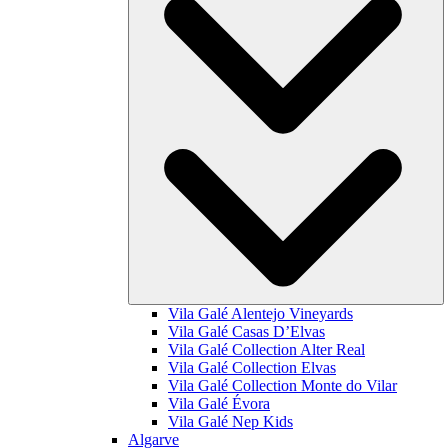
Vila Galé
Alentejo Vineyards
Vila Galé
Casas D’Elvas
Vila Galé Collection
Alter Real
Vila Galé Collection
Elvas
Vila Galé Collection
Monte do Vilar
Vila Galé
Évora
Vila Galé
Nep Kids
Algarve