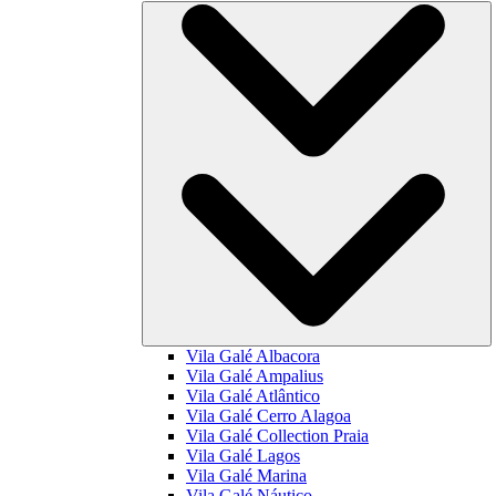
Vila Galé
Albacora
Vila Galé
Ampalius
Vila Galé
Atlântico
Vila Galé
Cerro Alagoa
Vila Galé Collection
Praia
Vila Galé
Lagos
Vila Galé
Marina
Vila Galé
Náutico