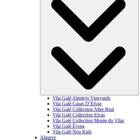
Vila Galé
Alentejo Vineyards
Vila Galé
Casas D’Elvas
Vila Galé Collection
Alter Real
Vila Galé Collection
Elvas
Vila Galé Collection
Monte do Vilar
Vila Galé
Évora
Vila Galé
Nep Kids
Algarve