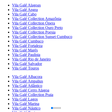
Vila Galé
Alagoas
Vila Galé
Angra
Vila Galé
Cabo
Vila Galé Collection
Amazônia
Vila Galé Collection
Ópera
Vila Galé Collection
Ouro Preto
Vila Galé Collection
Poesia
Vila Galé Collection
Sunset Cumbuco
Vila Galé
Cumbuco
Vila Galé
Fortaleza
Vila Galé
Marés
Vila Galé
Paulista
Vila Galé
Rio de Janeiro
Vila Galé
Salvador
Vila Galé
Touros
Vila Galé
Albacora
Vila Galé
Ampalius
Vila Galé
Atlântico
Vila Galé
Cerro Alagoa
Vila Galé Collection
Praia
Vila Galé
Lagos
Vila Galé
Marina
Vila Galé
Náutico