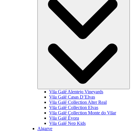
Vila Galé
Alentejo Vineyards
Vila Galé
Casas D’Elvas
Vila Galé Collection
Alter Real
Vila Galé Collection
Elvas
Vila Galé Collection
Monte do Vilar
Vila Galé
Évora
Vila Galé
Nep Kids
Algarve