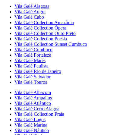
Vila Galé
Alagoas
Vila Galé
Angra
Vila Galé
Cabo
Vila Galé Collection
Amazônia
Vila Galé Collection
Ópera
Vila Galé Collection
Ouro Preto
Vila Galé Collection
Poesia
Vila Galé Collection
Sunset Cumbuco
Vila Galé
Cumbuco
Vila Galé
Fortaleza
Vila Galé
Marés
Vila Galé
Paulista
Vila Galé
Rio de Janeiro
Vila Galé
Salvador
Vila Galé
Touros
Vila Galé
Albacora
Vila Galé
Ampalius
Vila Galé
Atlântico
Vila Galé
Cerro Alagoa
Vila Galé Collection
Praia
Vila Galé
Lagos
Vila Galé
Marina
Vila Galé
Náutico