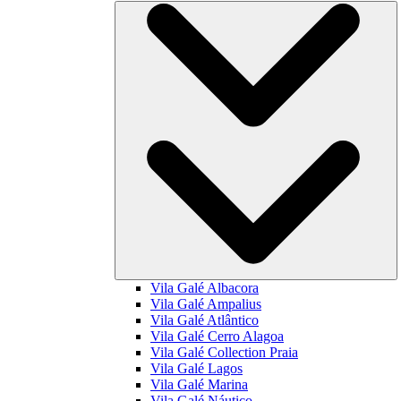
Vila Galé
Albacora
Vila Galé
Ampalius
Vila Galé
Atlântico
Vila Galé
Cerro Alagoa
Vila Galé Collection
Praia
Vila Galé
Lagos
Vila Galé
Marina
Vila Galé
Náutico