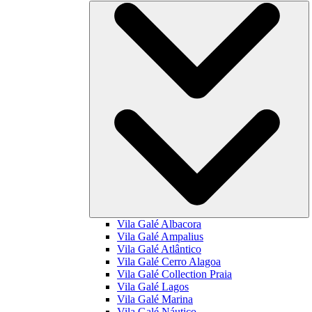
Vila Galé
Albacora
Vila Galé
Ampalius
Vila Galé
Atlântico
Vila Galé
Cerro Alagoa
Vila Galé Collection
Praia
Vila Galé
Lagos
Vila Galé
Marina
Vila Galé
Náutico