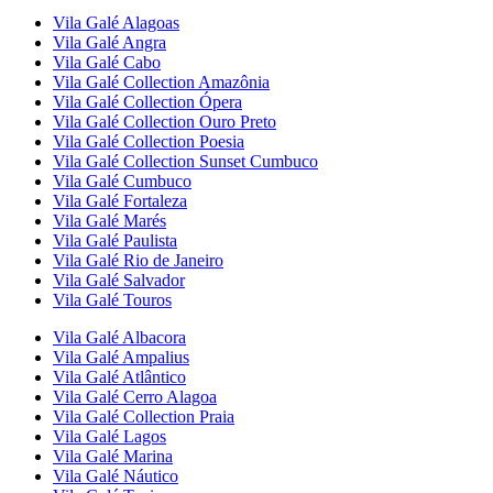
Vila Galé
Alagoas
Vila Galé
Angra
Vila Galé
Cabo
Vila Galé Collection
Amazônia
Vila Galé Collection
Ópera
Vila Galé Collection
Ouro Preto
Vila Galé Collection
Poesia
Vila Galé Collection
Sunset Cumbuco
Vila Galé
Cumbuco
Vila Galé
Fortaleza
Vila Galé
Marés
Vila Galé
Paulista
Vila Galé
Rio de Janeiro
Vila Galé
Salvador
Vila Galé
Touros
Vila Galé
Albacora
Vila Galé
Ampalius
Vila Galé
Atlântico
Vila Galé
Cerro Alagoa
Vila Galé Collection
Praia
Vila Galé
Lagos
Vila Galé
Marina
Vila Galé
Náutico