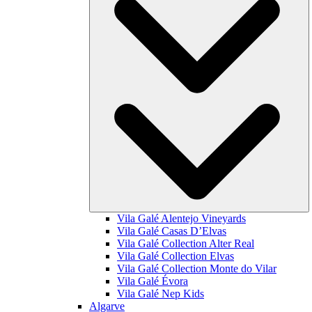
Vila Galé
Alentejo Vineyards
Vila Galé
Casas D’Elvas
Vila Galé Collection
Alter Real
Vila Galé Collection
Elvas
Vila Galé Collection
Monte do Vilar
Vila Galé
Évora
Vila Galé
Nep Kids
Algarve