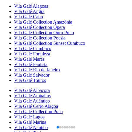
Vila Galé
Alagoas
Vila Galé
Angra
Vila Galé
Cabo
Vila Galé Collection
Amazônia
Vila Galé Collection
Ópera
Vila Galé Collection
Ouro Preto
Vila Galé Collection
Poesia
Vila Galé Collection
Sunset Cumbuco
Vila Galé
Cumbuco
Vila Galé
Fortaleza
Vila Galé
Marés
Vila Galé
Paulista
Vila Galé
Rio de Janeiro
Vila Galé
Salvador
Vila Galé
Touros
Vila Galé
Albacora
Vila Galé
Ampalius
Vila Galé
Atlântico
Vila Galé
Cerro Alagoa
Vila Galé Collection
Praia
Vila Galé
Lagos
Vila Galé
Marina
Vila Galé
Náutico