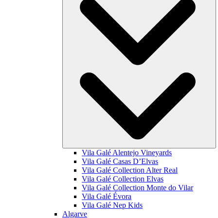
Vila Galé
Alentejo Vineyards
Vila Galé
Casas D’Elvas
Vila Galé Collection
Alter Real
Vila Galé Collection
Elvas
Vila Galé Collection
Monte do Vilar
Vila Galé
Évora
Vila Galé
Nep Kids
Algarve