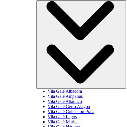
Vila Galé
Albacora
Vila Galé
Ampalius
Vila Galé
Atlântico
Vila Galé
Cerro Alagoa
Vila Galé Collection
Praia
Vila Galé
Lagos
Vila Galé
Marina
Vila Galé
Náutico