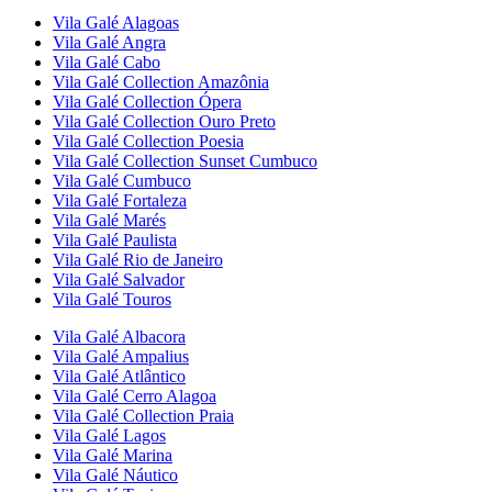
Vila Galé
Alagoas
Vila Galé
Angra
Vila Galé
Cabo
Vila Galé Collection
Amazônia
Vila Galé Collection
Ópera
Vila Galé Collection
Ouro Preto
Vila Galé Collection
Poesia
Vila Galé Collection
Sunset Cumbuco
Vila Galé
Cumbuco
Vila Galé
Fortaleza
Vila Galé
Marés
Vila Galé
Paulista
Vila Galé
Rio de Janeiro
Vila Galé
Salvador
Vila Galé
Touros
Vila Galé
Albacora
Vila Galé
Ampalius
Vila Galé
Atlântico
Vila Galé
Cerro Alagoa
Vila Galé Collection
Praia
Vila Galé
Lagos
Vila Galé
Marina
Vila Galé
Náutico