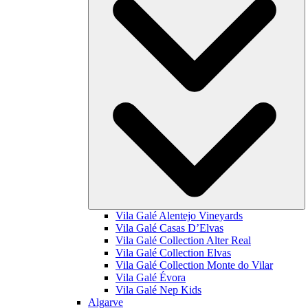
Vila Galé
Alentejo Vineyards
Vila Galé
Casas D’Elvas
Vila Galé Collection
Alter Real
Vila Galé Collection
Elvas
Vila Galé Collection
Monte do Vilar
Vila Galé
Évora
Vila Galé
Nep Kids
Algarve