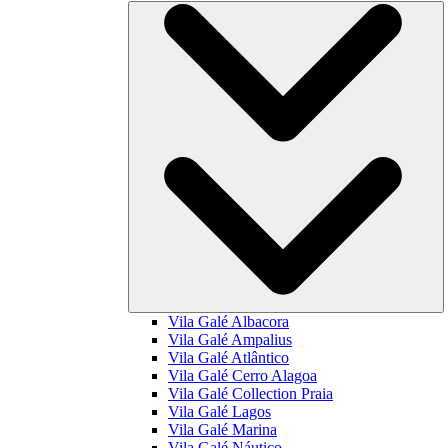
Vila Galé
Albacora
Vila Galé
Ampalius
Vila Galé
Atlântico
Vila Galé
Cerro Alagoa
Vila Galé Collection
Praia
Vila Galé
Lagos
Vila Galé
Marina
Vila Galé
Náutico