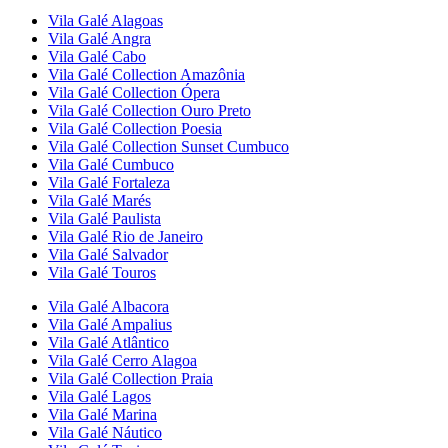
Vila Galé
Alagoas
Vila Galé
Angra
Vila Galé
Cabo
Vila Galé Collection
Amazônia
Vila Galé Collection
Ópera
Vila Galé Collection
Ouro Preto
Vila Galé Collection
Poesia
Vila Galé Collection
Sunset Cumbuco
Vila Galé
Cumbuco
Vila Galé
Fortaleza
Vila Galé
Marés
Vila Galé
Paulista
Vila Galé
Rio de Janeiro
Vila Galé
Salvador
Vila Galé
Touros
Vila Galé
Albacora
Vila Galé
Ampalius
Vila Galé
Atlântico
Vila Galé
Cerro Alagoa
Vila Galé Collection
Praia
Vila Galé
Lagos
Vila Galé
Marina
Vila Galé
Náutico