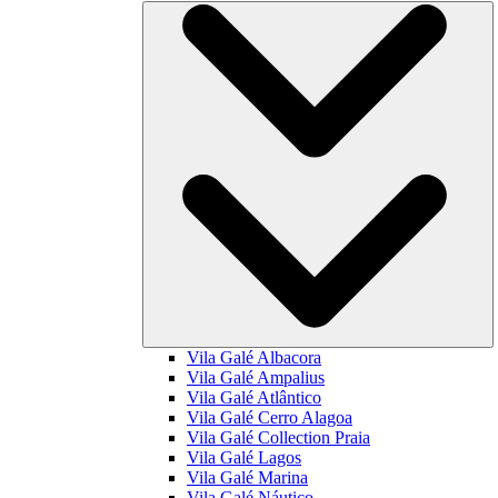
Vila Galé
Albacora
Vila Galé
Ampalius
Vila Galé
Atlântico
Vila Galé
Cerro Alagoa
Vila Galé Collection
Praia
Vila Galé
Lagos
Vila Galé
Marina
Vila Galé
Náutico