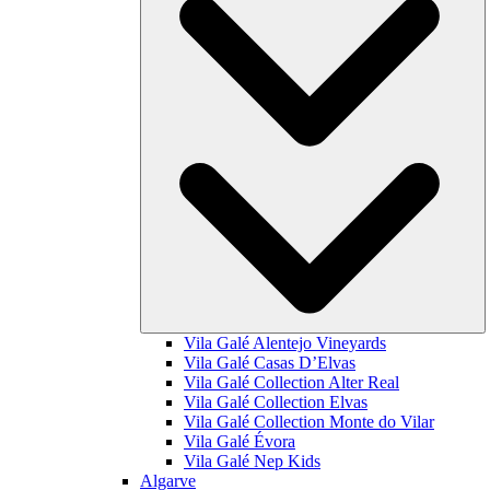
Vila Galé
Alentejo Vineyards
Vila Galé
Casas D’Elvas
Vila Galé Collection
Alter Real
Vila Galé Collection
Elvas
Vila Galé Collection
Monte do Vilar
Vila Galé
Évora
Vila Galé
Nep Kids
Algarve