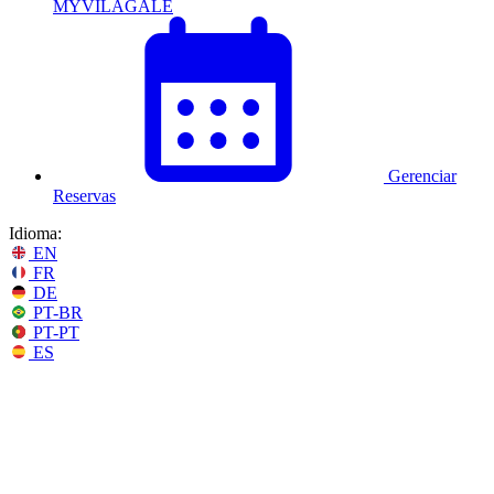
MYVILAGALÉ
Gerenciar
Reservas
Idioma:
EN
FR
DE
PT-BR
PT-PT
ES