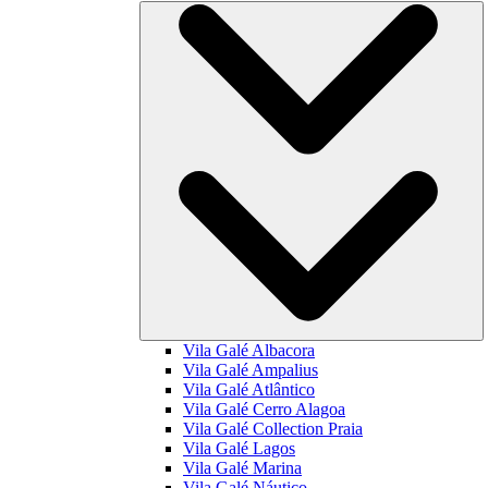
Vila Galé
Albacora
Vila Galé
Ampalius
Vila Galé
Atlântico
Vila Galé
Cerro Alagoa
Vila Galé Collection
Praia
Vila Galé
Lagos
Vila Galé
Marina
Vila Galé
Náutico