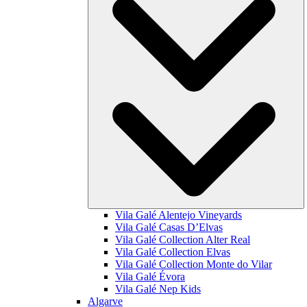
Vila Galé
Alentejo Vineyards
Vila Galé
Casas D’Elvas
Vila Galé Collection
Alter Real
Vila Galé Collection
Elvas
Vila Galé Collection
Monte do Vilar
Vila Galé
Évora
Vila Galé
Nep Kids
Algarve