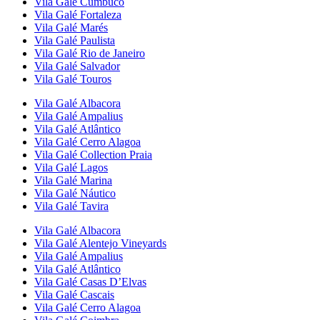
Vila Galé
Cumbuco
Vila Galé
Fortaleza
Vila Galé
Marés
Vila Galé
Paulista
Vila Galé
Rio de Janeiro
Vila Galé
Salvador
Vila Galé
Touros
Vila Galé
Albacora
Vila Galé
Ampalius
Vila Galé
Atlântico
Vila Galé
Cerro Alagoa
Vila Galé Collection
Praia
Vila Galé
Lagos
Vila Galé
Marina
Vila Galé
Náutico
Vila Galé
Tavira
Vila Galé
Albacora
Vila Galé
Alentejo Vineyards
Vila Galé
Ampalius
Vila Galé
Atlântico
Vila Galé
Casas D’Elvas
Vila Galé
Cascais
Vila Galé
Cerro Alagoa