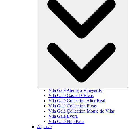
Vila Galé
Alentejo Vineyards
Vila Galé
Casas D’Elvas
Vila Galé Collection
Alter Real
Vila Galé Collection
Elvas
Vila Galé Collection
Monte do Vilar
Vila Galé
Évora
Vila Galé
Nep Kids
Algarve