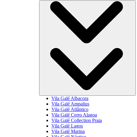
Vila Galé
Albacora
Vila Galé
Ampalius
Vila Galé
Atlântico
Vila Galé
Cerro Alagoa
Vila Galé Collection
Praia
Vila Galé
Lagos
Vila Galé
Marina
Vila Galé
Náutico