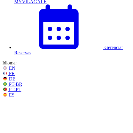
MYVILAGALÉ
Gerenciar
Reservas
Idioma:
EN
FR
DE
PT-BR
PT-PT
ES