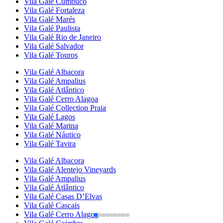
Vila Galé
Cumbuco
Vila Galé
Fortaleza
Vila Galé
Marés
Vila Galé
Paulista
Vila Galé
Rio de Janeiro
Vila Galé
Salvador
Vila Galé
Touros
Vila Galé
Albacora
Vila Galé
Ampalius
Vila Galé
Atlântico
Vila Galé
Cerro Alagoa
Vila Galé Collection
Praia
Vila Galé
Lagos
Vila Galé
Marina
Vila Galé
Náutico
Vila Galé
Tavira
Vila Galé
Albacora
Vila Galé
Alentejo Vineyards
Vila Galé
Ampalius
Vila Galé
Atlântico
Vila Galé
Casas D’Elvas
Vila Galé
Cascais
Vila Galé
Cerro Alagoa