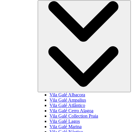
Vila Galé
Albacora
Vila Galé
Ampalius
Vila Galé
Atlântico
Vila Galé
Cerro Alagoa
Vila Galé Collection
Praia
Vila Galé
Lagos
Vila Galé
Marina
Vila Galé
Náutico