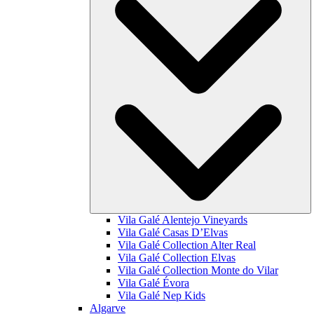
Vila Galé
Alentejo Vineyards
Vila Galé
Casas D’Elvas
Vila Galé Collection
Alter Real
Vila Galé Collection
Elvas
Vila Galé Collection
Monte do Vilar
Vila Galé
Évora
Vila Galé
Nep Kids
Algarve