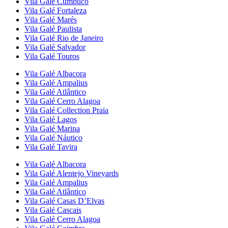
Vila Galé
Cumbuco
Vila Galé
Fortaleza
Vila Galé
Marés
Vila Galé
Paulista
Vila Galé
Rio de Janeiro
Vila Galé
Salvador
Vila Galé
Touros
Vila Galé
Albacora
Vila Galé
Ampalius
Vila Galé
Atlântico
Vila Galé
Cerro Alagoa
Vila Galé Collection
Praia
Vila Galé
Lagos
Vila Galé
Marina
Vila Galé
Náutico
Vila Galé
Tavira
Vila Galé
Albacora
Vila Galé
Alentejo Vineyards
Vila Galé
Ampalius
Vila Galé
Atlântico
Vila Galé
Casas D’Elvas
Vila Galé
Cascais
Vila Galé
Cerro Alagoa