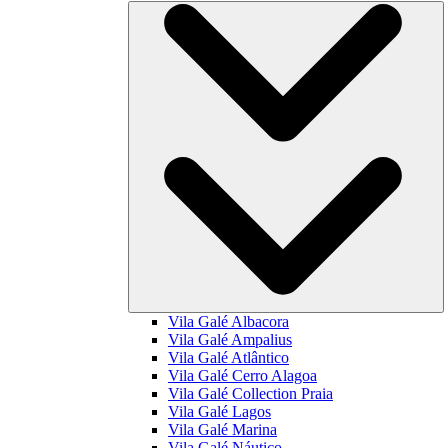
Vila Galé
Albacora
Vila Galé
Ampalius
Vila Galé
Atlântico
Vila Galé
Cerro Alagoa
Vila Galé Collection
Praia
Vila Galé
Lagos
Vila Galé
Marina
Vila Galé
Náutico