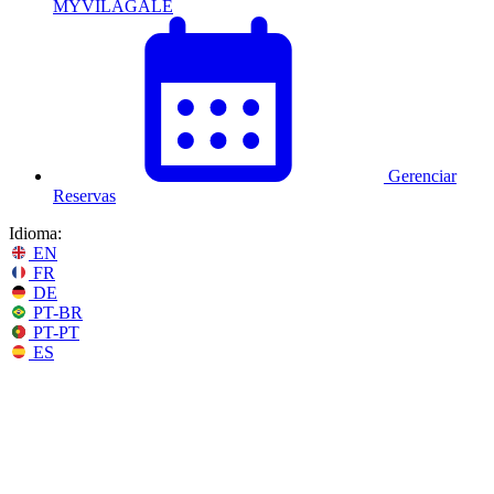
MYVILAGALÉ
Gerenciar
Reservas
Idioma:
EN
FR
DE
PT-BR
PT-PT
ES