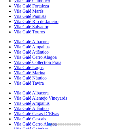
Vila Galé
Cumbuco
Vila Galé
Fortaleza
Vila Galé
Marés
Vila Galé
Paulista
Vila Galé
Rio de Janeiro
Vila Galé
Salvador
Vila Galé
Touros
Vila Galé
Albacora
Vila Galé
Ampalius
Vila Galé
Atlântico
Vila Galé
Cerro Alagoa
Vila Galé Collection
Praia
Vila Galé
Lagos
Vila Galé
Marina
Vila Galé
Náutico
Vila Galé
Tavira
Vila Galé
Albacora
Vila Galé
Alentejo Vineyards
Vila Galé
Ampalius
Vila Galé
Atlântico
Vila Galé
Casas D’Elvas
Vila Galé
Cascais
Vila Galé
Cerro Alagoa