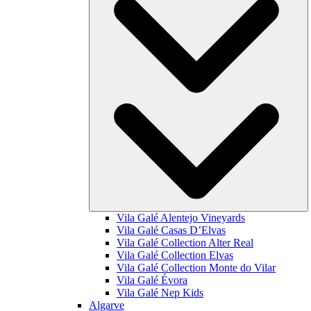
Vila Galé
Alentejo Vineyards
Vila Galé
Casas D’Elvas
Vila Galé Collection
Alter Real
Vila Galé Collection
Elvas
Vila Galé Collection
Monte do Vilar
Vila Galé
Évora
Vila Galé
Nep Kids
Algarve