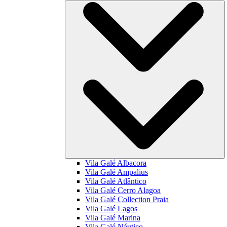
Vila Galé
Albacora
Vila Galé
Ampalius
Vila Galé
Atlântico
Vila Galé
Cerro Alagoa
Vila Galé Collection
Praia
Vila Galé
Lagos
Vila Galé
Marina
Vila Galé
Náutico