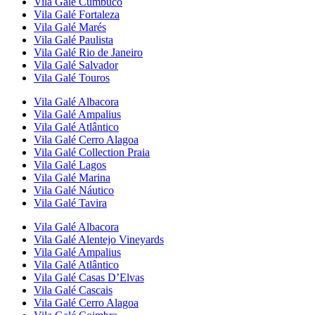
Vila Galé
Cumbuco
Vila Galé
Fortaleza
Vila Galé
Marés
Vila Galé
Paulista
Vila Galé
Rio de Janeiro
Vila Galé
Salvador
Vila Galé
Touros
Vila Galé
Albacora
Vila Galé
Ampalius
Vila Galé
Atlântico
Vila Galé
Cerro Alagoa
Vila Galé Collection
Praia
Vila Galé
Lagos
Vila Galé
Marina
Vila Galé
Náutico
Vila Galé
Tavira
Vila Galé
Albacora
Vila Galé
Alentejo Vineyards
Vila Galé
Ampalius
Vila Galé
Atlântico
Vila Galé
Casas D’Elvas
Vila Galé
Cascais
Vila Galé
Cerro Alagoa