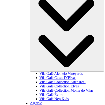
Vila Galé
Alentejo Vineyards
Vila Galé
Casas D’Elvas
Vila Galé Collection
Alter Real
Vila Galé Collection
Elvas
Vila Galé Collection
Monte do Vilar
Vila Galé
Évora
Vila Galé
Nep Kids
Algarve