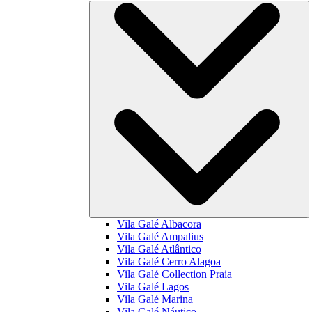
Vila Galé
Albacora
Vila Galé
Ampalius
Vila Galé
Atlântico
Vila Galé
Cerro Alagoa
Vila Galé Collection
Praia
Vila Galé
Lagos
Vila Galé
Marina
Vila Galé
Náutico