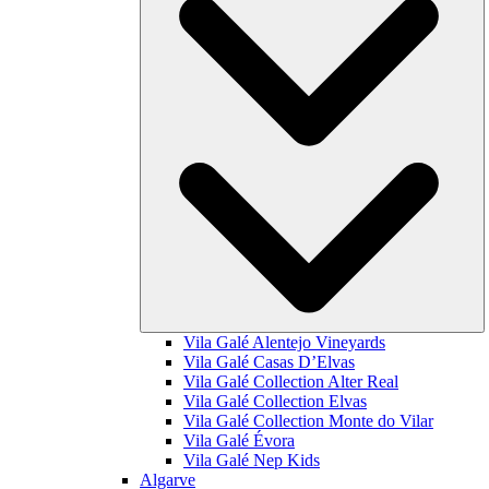
Vila Galé
Alentejo Vineyards
Vila Galé
Casas D’Elvas
Vila Galé Collection
Alter Real
Vila Galé Collection
Elvas
Vila Galé Collection
Monte do Vilar
Vila Galé
Évora
Vila Galé
Nep Kids
Algarve