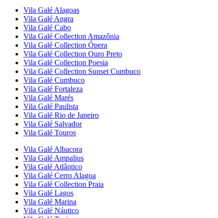
Vila Galé
Alagoas
Vila Galé
Angra
Vila Galé
Cabo
Vila Galé Collection
Amazônia
Vila Galé Collection
Ópera
Vila Galé Collection
Ouro Preto
Vila Galé Collection
Poesia
Vila Galé Collection
Sunset Cumbuco
Vila Galé
Cumbuco
Vila Galé
Fortaleza
Vila Galé
Marés
Vila Galé
Paulista
Vila Galé
Rio de Janeiro
Vila Galé
Salvador
Vila Galé
Touros
Vila Galé
Albacora
Vila Galé
Ampalius
Vila Galé
Atlântico
Vila Galé
Cerro Alagoa
Vila Galé Collection
Praia
Vila Galé
Lagos
Vila Galé
Marina
Vila Galé
Náutico