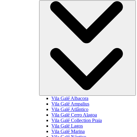
Vila Galé
Albacora
Vila Galé
Ampalius
Vila Galé
Atlântico
Vila Galé
Cerro Alagoa
Vila Galé Collection
Praia
Vila Galé
Lagos
Vila Galé
Marina
Vila Galé
Náutico