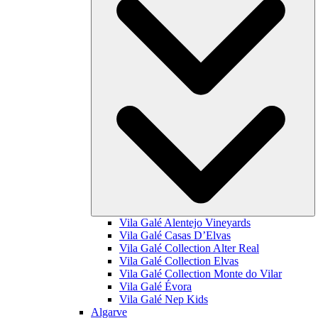
Vila Galé
Alentejo Vineyards
Vila Galé
Casas D’Elvas
Vila Galé Collection
Alter Real
Vila Galé Collection
Elvas
Vila Galé Collection
Monte do Vilar
Vila Galé
Évora
Vila Galé
Nep Kids
Algarve