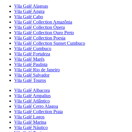
Vila Galé
Alagoas
Vila Galé
Angra
Vila Galé
Cabo
Vila Galé Collection
Amazônia
Vila Galé Collection
Ópera
Vila Galé Collection
Ouro Preto
Vila Galé Collection
Poesia
Vila Galé Collection
Sunset Cumbuco
Vila Galé
Cumbuco
Vila Galé
Fortaleza
Vila Galé
Marés
Vila Galé
Paulista
Vila Galé
Rio de Janeiro
Vila Galé
Salvador
Vila Galé
Touros
Vila Galé
Albacora
Vila Galé
Ampalius
Vila Galé
Atlântico
Vila Galé
Cerro Alagoa
Vila Galé Collection
Praia
Vila Galé
Lagos
Vila Galé
Marina
Vila Galé
Náutico