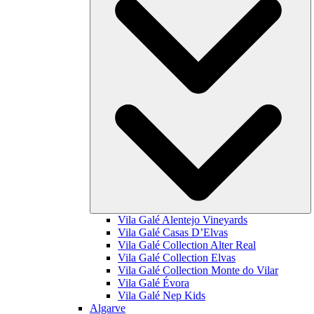
Vila Galé
Alentejo Vineyards
Vila Galé
Casas D’Elvas
Vila Galé Collection
Alter Real
Vila Galé Collection
Elvas
Vila Galé Collection
Monte do Vilar
Vila Galé
Évora
Vila Galé
Nep Kids
Algarve