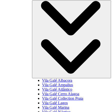
Vila Galé
Albacora
Vila Galé
Ampalius
Vila Galé
Atlântico
Vila Galé
Cerro Alagoa
Vila Galé Collection
Praia
Vila Galé
Lagos
Vila Galé
Marina
Vila Galé
Náutico