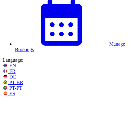
Manage
Bookings
Language:
EN
FR
DE
PT-BR
PT-PT
ES