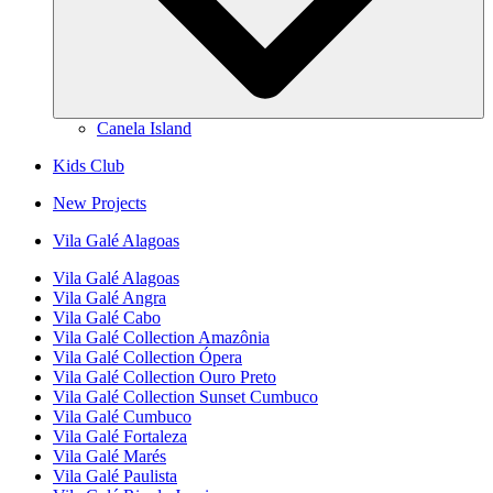
Canela Island
Kids Club
New Projects
Vila Galé
Alagoas
Vila Galé
Alagoas
Vila Galé
Angra
Vila Galé
Cabo
Vila Galé Collection
Amazônia
Vila Galé Collection
Ópera
Vila Galé Collection
Ouro Preto
Vila Galé Collection
Sunset Cumbuco
Vila Galé
Cumbuco
Vila Galé
Fortaleza
Vila Galé
Marés
Vila Galé
Paulista