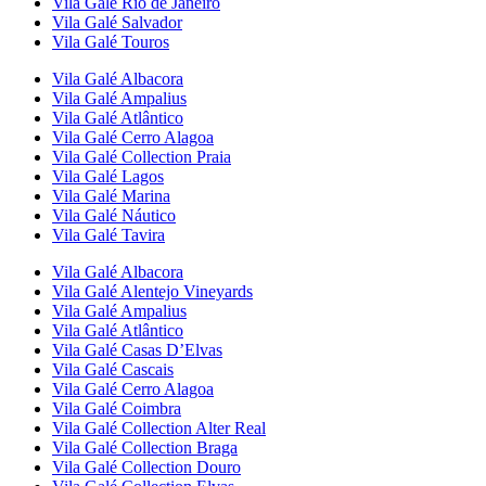
Vila Galé
Rio de Janeiro
Vila Galé
Salvador
Vila Galé
Touros
Vila Galé
Albacora
Vila Galé
Ampalius
Vila Galé
Atlântico
Vila Galé
Cerro Alagoa
Vila Galé Collection
Praia
Vila Galé
Lagos
Vila Galé
Marina
Vila Galé
Náutico
Vila Galé
Tavira
Vila Galé
Albacora
Vila Galé
Alentejo Vineyards
Vila Galé
Ampalius
Vila Galé
Atlântico
Vila Galé
Casas D’Elvas
Vila Galé
Cascais
Vila Galé
Cerro Alagoa
Vila Galé
Coimbra
Vila Galé Collection
Alter Real
Vila Galé Collection
Braga
Vila Galé Collection
Douro