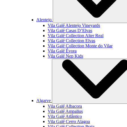
Alentejo
Vila Galé
Alentejo Vineyards
Vila Galé
Casas D’Elvas
Vila Galé Collection
Alter Real
Vila Galé Collection
Elvas
Vila Galé Collection
Monte do Vilar
Vila Galé
Évora
Vila Galé
Nep Kids
Algarve
Vila Galé
Albacora
Vila Galé
Ampalius
Vila Galé
Atlântico
Vila Galé
Cerro Alagoa
Vila Galé Collection
Praia