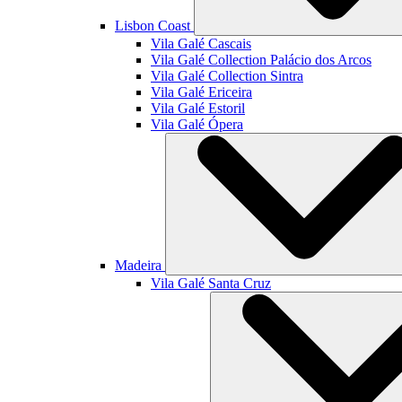
Lisbon Coast
Vila Galé
Cascais
Vila Galé Collection
Palácio dos Arcos
Vila Galé Collection
Sintra
Vila Galé
Ericeira
Vila Galé
Estoril
Vila Galé
Ópera
Madeira
Vila Galé
Santa Cruz