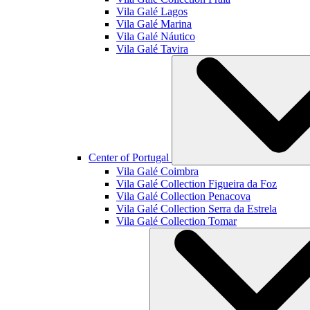
Vila Galé
Lagos
Vila Galé
Marina
Vila Galé
Náutico
Vila Galé
Tavira
Center of Portugal
Vila Galé
Coimbra
Vila Galé Collection
Figueira da Foz
Vila Galé Collection
Penacova
Vila Galé Collection
Serra da Estrela
Vila Galé Collection
Tomar