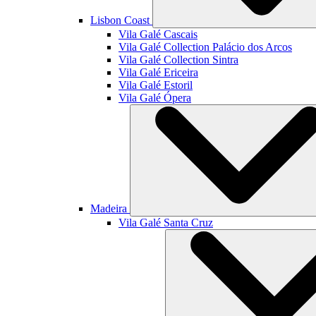
Lisbon Coast
Vila Galé
Cascais
Vila Galé Collection
Palácio dos Arcos
Vila Galé Collection
Sintra
Vila Galé
Ericeira
Vila Galé
Estoril
Vila Galé
Ópera
Madeira
Vila Galé
Santa Cruz