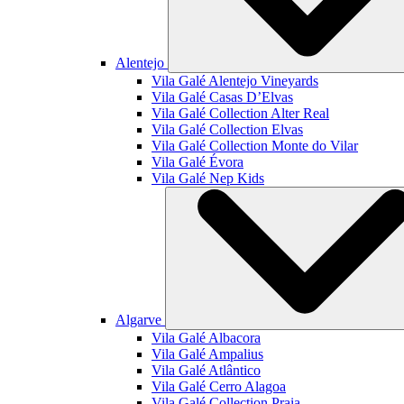
Alentejo
Vila Galé
Alentejo Vineyards
Vila Galé
Casas D’Elvas
Vila Galé Collection
Alter Real
Vila Galé Collection
Elvas
Vila Galé Collection
Monte do Vilar
Vila Galé
Évora
Vila Galé
Nep Kids
Algarve
Vila Galé
Albacora
Vila Galé
Ampalius
Vila Galé
Atlântico
Vila Galé
Cerro Alagoa
Vila Galé Collection
Praia