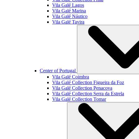
Vila Galé
Lagos
Vila Galé
Marina
Vila Galé
Náutico
Vila Galé
Tavira
Center of Portugal
Vila Galé
Coimbra
Vila Galé Collection
Figueira da Foz
Vila Galé Collection
Penacova
Vila Galé Collection
Serra da Estrela
Vila Galé Collection
Tomar