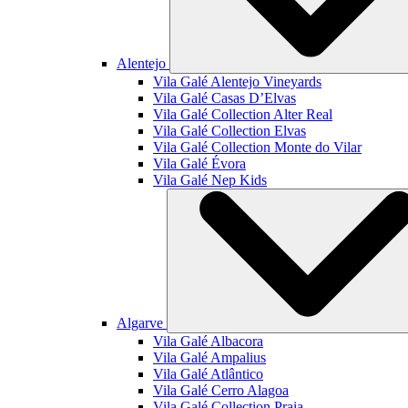
Alentejo
Vila Galé
Alentejo Vineyards
Vila Galé
Casas D’Elvas
Vila Galé Collection
Alter Real
Vila Galé Collection
Elvas
Vila Galé Collection
Monte do Vilar
Vila Galé
Évora
Vila Galé
Nep Kids
Algarve
Vila Galé
Albacora
Vila Galé
Ampalius
Vila Galé
Atlântico
Vila Galé
Cerro Alagoa
Vila Galé Collection
Praia