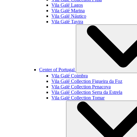
Vila Galé
Lagos
Vila Galé
Marina
Vila Galé
Náutico
Vila Galé
Tavira
Center of Portugal
Vila Galé
Coimbra
Vila Galé Collection
Figueira da Foz
Vila Galé Collection
Penacova
Vila Galé Collection
Serra da Estrela
Vila Galé Collection
Tomar