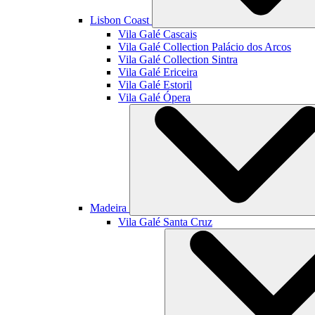
Lisbon Coast
Vila Galé
Cascais
Vila Galé Collection
Palácio dos Arcos
Vila Galé Collection
Sintra
Vila Galé
Ericeira
Vila Galé
Estoril
Vila Galé
Ópera
Madeira
Vila Galé
Santa Cruz