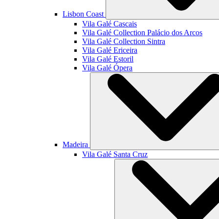
Lisbon Coast
Vila Galé
Cascais
Vila Galé Collection
Palácio dos Arcos
Vila Galé Collection
Sintra
Vila Galé
Ericeira
Vila Galé
Estoril
Vila Galé
Ópera
Madeira
Vila Galé
Santa Cruz