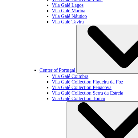
Vila Galé
Lagos
Vila Galé
Marina
Vila Galé
Náutico
Vila Galé
Tavira
Center of Portugal
Vila Galé
Coimbra
Vila Galé Collection
Figueira da Foz
Vila Galé Collection
Penacova
Vila Galé Collection
Serra da Estrela
Vila Galé Collection
Tomar