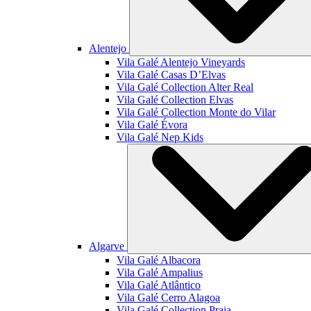
Alentejo
Vila Galé
Alentejo Vineyards
Vila Galé
Casas D’Elvas
Vila Galé Collection
Alter Real
Vila Galé Collection
Elvas
Vila Galé Collection
Monte do Vilar
Vila Galé
Évora
Vila Galé
Nep Kids
Algarve
Vila Galé
Albacora
Vila Galé
Ampalius
Vila Galé
Atlântico
Vila Galé
Cerro Alagoa
Vila Galé Collection
Praia