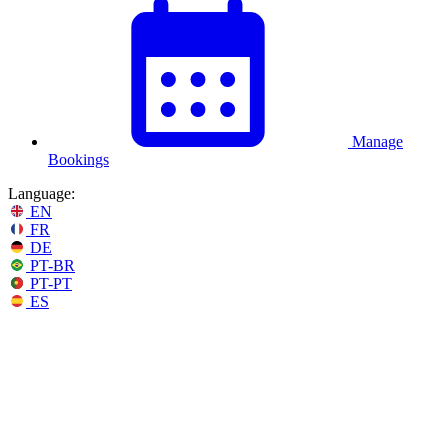
Manage
Bookings
Language:
EN
FR
DE
PT-BR
PT-PT
ES