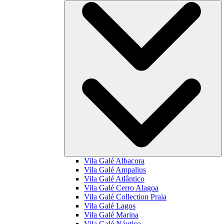
Vila Galé
Albacora
Vila Galé
Ampalius
Vila Galé
Atlântico
Vila Galé
Cerro Alagoa
Vila Galé Collection
Praia
Vila Galé
Lagos
Vila Galé
Marina
Vila Galé
Náutico