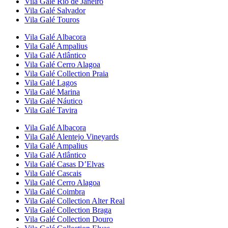
Vila Galé
Rio de Janeiro
Vila Galé
Salvador
Vila Galé
Touros
Vila Galé
Albacora
Vila Galé
Ampalius
Vila Galé
Atlântico
Vila Galé
Cerro Alagoa
Vila Galé Collection
Praia
Vila Galé
Lagos
Vila Galé
Marina
Vila Galé
Náutico
Vila Galé
Tavira
Vila Galé
Albacora
Vila Galé
Alentejo Vineyards
Vila Galé
Ampalius
Vila Galé
Atlântico
Vila Galé
Casas D’Elvas
Vila Galé
Cascais
Vila Galé
Cerro Alagoa
Vila Galé
Coimbra
Vila Galé Collection
Alter Real
Vila Galé Collection
Braga
Vila Galé Collection
Douro