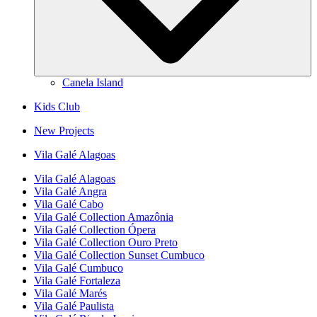
Canela Island
Kids Club
New Projects
Vila Galé
Alagoas
Vila Galé
Alagoas
Vila Galé
Angra
Vila Galé
Cabo
Vila Galé Collection
Amazônia
Vila Galé Collection
Ópera
Vila Galé Collection
Ouro Preto
Vila Galé Collection
Sunset Cumbuco
Vila Galé
Cumbuco
Vila Galé
Fortaleza
Vila Galé
Marés
Vila Galé
Paulista