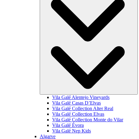
Vila Galé
Alentejo Vineyards
Vila Galé
Casas D’Elvas
Vila Galé Collection
Alter Real
Vila Galé Collection
Elvas
Vila Galé Collection
Monte do Vilar
Vila Galé
Évora
Vila Galé
Nep Kids
Algarve