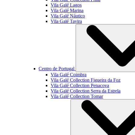
Vila Galé
Lagos
Vila Galé
Marina
Vila Galé
Náutico
Vila Galé
Tavira
Centro de Portugal
Vila Galé
Coimbra
Vila Galé Collection
Figueira da Foz
Vila Galé Collection
Penacova
Vila Galé Collection
Serra da Estrela
Vila Galé Collection
Tomar