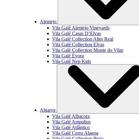
Alentejo
Vila Galé
Alentejo Vineyards
Vila Galé
Casas D’Elvas
Vila Galé Collection
Alter Real
Vila Galé Collection
Elvas
Vila Galé Collection
Monte do Vilar
Vila Galé
Évora
Vila Galé
Nep Kids
Algarve
Vila Galé
Albacora
Vila Galé
Ampalius
Vila Galé
Atlântico
Vila Galé
Cerro Alagoa
Vila Galé Collection
Praia