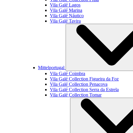
Vila Galé
Lagos
Vila Galé
Marina
Vila Galé
Náutico
Vila Galé
Tavira
Mittelportugal
Vila Galé
Coimbra
Vila Galé Collection
Figueira da Foz
Vila Galé Collection
Penacova
Vila Galé Collection
Serra da Estrela
Vila Galé Collection
Tomar