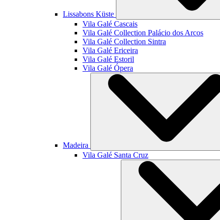
Lissabons Küste
Vila Galé
Cascais
Vila Galé Collection
Palácio dos Arcos
Vila Galé Collection
Sintra
Vila Galé
Ericeira
Vila Galé
Estoril
Vila Galé
Ópera
Madeira
Vila Galé
Santa Cruz