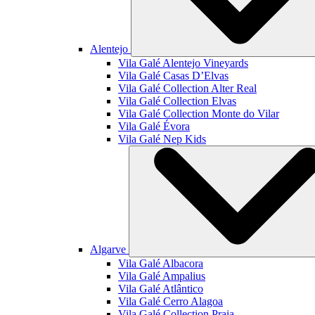
Alentejo
Vila Galé
Alentejo Vineyards
Vila Galé
Casas D’Elvas
Vila Galé Collection
Alter Real
Vila Galé Collection
Elvas
Vila Galé Collection
Monte do Vilar
Vila Galé
Évora
Vila Galé
Nep Kids
Algarve
Vila Galé
Albacora
Vila Galé
Ampalius
Vila Galé
Atlântico
Vila Galé
Cerro Alagoa
Vila Galé Collection
Praia