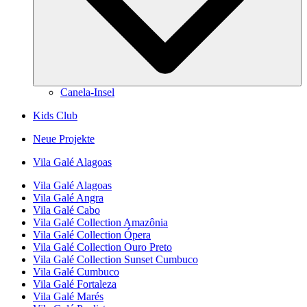
Canela-Insel
Kids Club
Neue Projekte
Vila Galé
Alagoas
Vila Galé
Alagoas
Vila Galé
Angra
Vila Galé
Cabo
Vila Galé Collection
Amazônia
Vila Galé Collection
Ópera
Vila Galé Collection
Ouro Preto
Vila Galé Collection
Sunset Cumbuco
Vila Galé
Cumbuco
Vila Galé
Fortaleza
Vila Galé
Marés