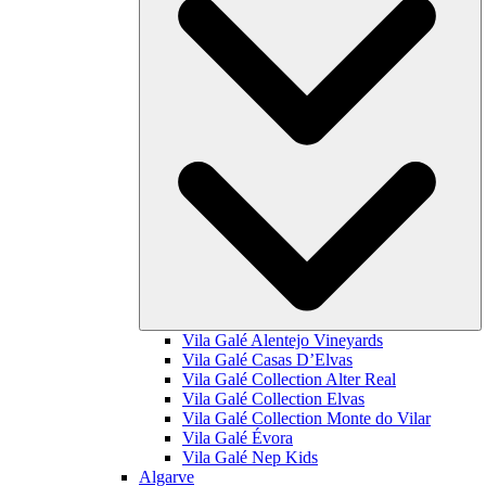
Vila Galé
Alentejo Vineyards
Vila Galé
Casas D’Elvas
Vila Galé Collection
Alter Real
Vila Galé Collection
Elvas
Vila Galé Collection
Monte do Vilar
Vila Galé
Évora
Vila Galé
Nep Kids
Algarve