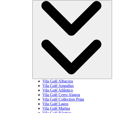
Vila Galé
Albacora
Vila Galé
Ampalius
Vila Galé
Atlântico
Vila Galé
Cerro Alagoa
Vila Galé Collection
Praia
Vila Galé
Lagos
Vila Galé
Marina
Vila Galé
Náutico