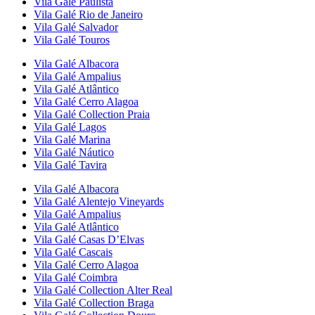
Vila Galé
Paulista
Vila Galé
Rio de Janeiro
Vila Galé
Salvador
Vila Galé
Touros
Vila Galé
Albacora
Vila Galé
Ampalius
Vila Galé
Atlântico
Vila Galé
Cerro Alagoa
Vila Galé Collection
Praia
Vila Galé
Lagos
Vila Galé
Marina
Vila Galé
Náutico
Vila Galé
Tavira
Vila Galé
Albacora
Vila Galé
Alentejo Vineyards
Vila Galé
Ampalius
Vila Galé
Atlântico
Vila Galé
Casas D’Elvas
Vila Galé
Cascais
Vila Galé
Cerro Alagoa
Vila Galé
Coimbra
Vila Galé Collection
Alter Real
Vila Galé Collection
Braga