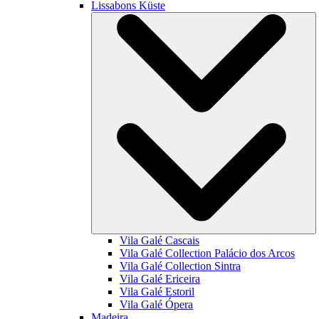
Lissabons Küste
Vila Galé
Cascais
Vila Galé Collection
Palácio dos Arcos
Vila Galé Collection
Sintra
Vila Galé
Ericeira
Vila Galé
Estoril
Vila Galé
Ópera
Madeira