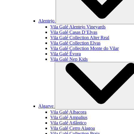
Alentejo
Vila Galé
Alentejo Vineyards
Vila Galé
Casas D’Elvas
Vila Galé Collection
Alter Real
Vila Galé Collection
Elvas
Vila Galé Collection
Monte do Vilar
Vila Galé
Évora
Vila Galé
Nep Kids
Algarve
Vila Galé
Albacora
Vila Galé
Ampalius
Vila Galé
Atlântico
Vila Galé
Cerro Alagoa
Vila Galé Collection
Praia