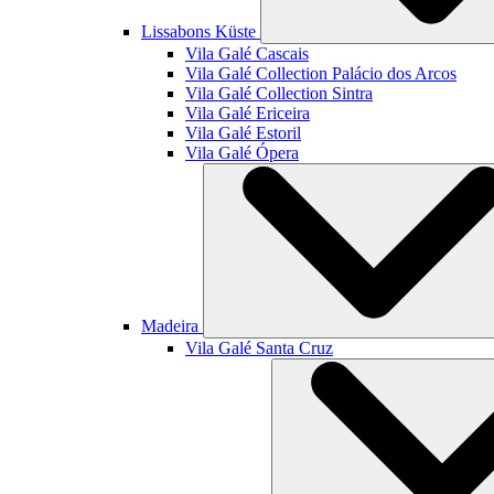
Lissabons Küste
Vila Galé
Cascais
Vila Galé Collection
Palácio dos Arcos
Vila Galé Collection
Sintra
Vila Galé
Ericeira
Vila Galé
Estoril
Vila Galé
Ópera
Madeira
Vila Galé
Santa Cruz