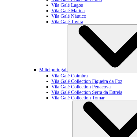
Vila Galé
Lagos
Vila Galé
Marina
Vila Galé
Náutico
Vila Galé
Tavira
Mittelportugal
Vila Galé
Coimbra
Vila Galé Collection
Figueira da Foz
Vila Galé Collection
Penacova
Vila Galé Collection
Serra da Estrela
Vila Galé Collection
Tomar