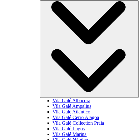
Vila Galé
Albacora
Vila Galé
Ampalius
Vila Galé
Atlântico
Vila Galé
Cerro Alagoa
Vila Galé Collection
Praia
Vila Galé
Lagos
Vila Galé
Marina
Vila Galé
Náutico