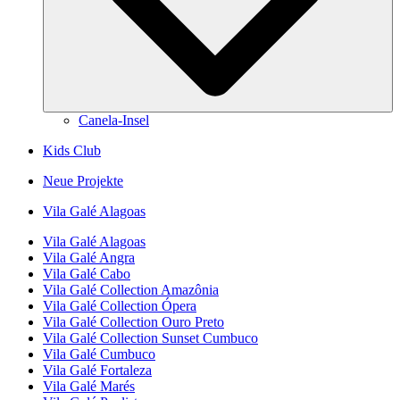
Canela-Insel
Kids Club
Neue Projekte
Vila Galé
Alagoas
Vila Galé
Alagoas
Vila Galé
Angra
Vila Galé
Cabo
Vila Galé Collection
Amazônia
Vila Galé Collection
Ópera
Vila Galé Collection
Ouro Preto
Vila Galé Collection
Sunset Cumbuco
Vila Galé
Cumbuco
Vila Galé
Fortaleza
Vila Galé
Marés