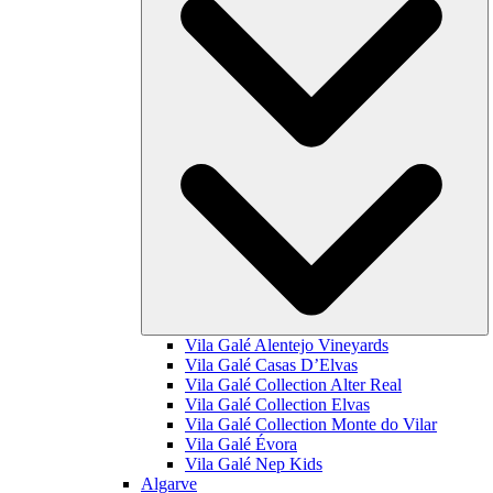
Vila Galé
Alentejo Vineyards
Vila Galé
Casas D’Elvas
Vila Galé Collection
Alter Real
Vila Galé Collection
Elvas
Vila Galé Collection
Monte do Vilar
Vila Galé
Évora
Vila Galé
Nep Kids
Algarve