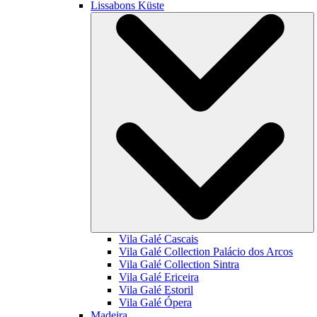
Lissabons Küste
Vila Galé
Cascais
Vila Galé Collection
Palácio dos Arcos
Vila Galé Collection
Sintra
Vila Galé
Ericeira
Vila Galé
Estoril
Vila Galé
Ópera
Madeira