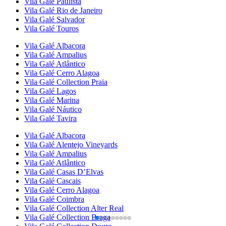
Vila Galé
Paulista
Vila Galé
Rio de Janeiro
Vila Galé
Salvador
Vila Galé
Touros
Vila Galé
Albacora
Vila Galé
Ampalius
Vila Galé
Atlântico
Vila Galé
Cerro Alagoa
Vila Galé Collection
Praia
Vila Galé
Lagos
Vila Galé
Marina
Vila Galé
Náutico
Vila Galé
Tavira
Vila Galé
Albacora
Vila Galé
Alentejo Vineyards
Vila Galé
Ampalius
Vila Galé
Atlântico
Vila Galé
Casas D’Elvas
Vila Galé
Cascais
Vila Galé
Cerro Alagoa
Vila Galé
Coimbra
Vila Galé Collection
Alter Real
Vila Galé Collection
Braga