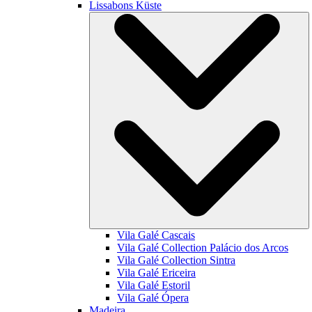
Lissabons Küste
Vila Galé
Cascais
Vila Galé Collection
Palácio dos Arcos
Vila Galé Collection
Sintra
Vila Galé
Ericeira
Vila Galé
Estoril
Vila Galé
Ópera
Madeira