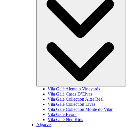
Vila Galé
Alentejo Vineyards
Vila Galé
Casas D’Elvas
Vila Galé Collection
Alter Real
Vila Galé Collection
Elvas
Vila Galé Collection
Monte do Vilar
Vila Galé
Évora
Vila Galé
Nep Kids
Algarve