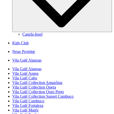
Canela-Insel
Kids Club
Neue Projekte
Vila Galé
Alagoas
Vila Galé
Alagoas
Vila Galé
Angra
Vila Galé
Cabo
Vila Galé Collection
Amazônia
Vila Galé Collection
Ópera
Vila Galé Collection
Ouro Preto
Vila Galé Collection
Sunset Cumbuco
Vila Galé
Cumbuco
Vila Galé
Fortaleza
Vila Galé
Marés