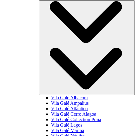
Vila Galé
Albacora
Vila Galé
Ampalius
Vila Galé
Atlântico
Vila Galé
Cerro Alagoa
Vila Galé Collection
Praia
Vila Galé
Lagos
Vila Galé
Marina
Vila Galé
Náutico