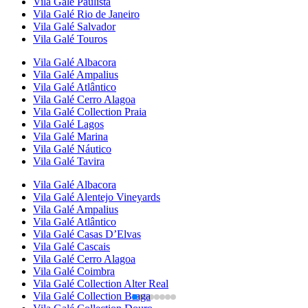
Vila Galé
Paulista
Vila Galé
Rio de Janeiro
Vila Galé
Salvador
Vila Galé
Touros
Vila Galé
Albacora
Vila Galé
Ampalius
Vila Galé
Atlântico
Vila Galé
Cerro Alagoa
Vila Galé Collection
Praia
Vila Galé
Lagos
Vila Galé
Marina
Vila Galé
Náutico
Vila Galé
Tavira
Vila Galé
Albacora
Vila Galé
Alentejo Vineyards
Vila Galé
Ampalius
Vila Galé
Atlântico
Vila Galé
Casas D’Elvas
Vila Galé
Cascais
Vila Galé
Cerro Alagoa
Vila Galé
Coimbra
Vila Galé Collection
Alter Real
Vila Galé Collection
Braga