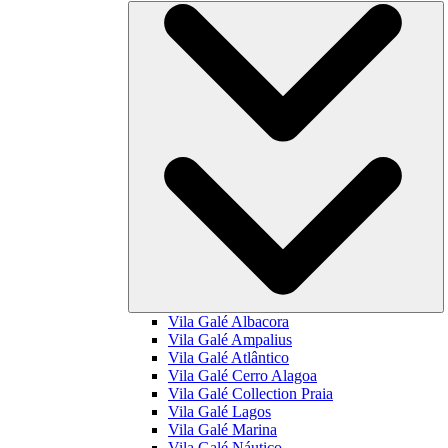
Vila Galé
Albacora
Vila Galé
Ampalius
Vila Galé
Atlântico
Vila Galé
Cerro Alagoa
Vila Galé Collection
Praia
Vila Galé
Lagos
Vila Galé
Marina
Vila Galé
Náutico