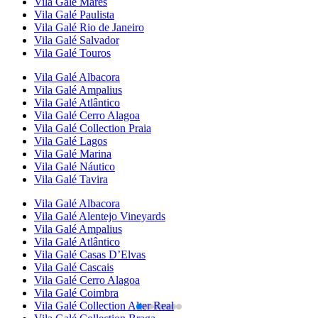
Vila Galé
Marés
Vila Galé
Paulista
Vila Galé
Rio de Janeiro
Vila Galé
Salvador
Vila Galé
Touros
Vila Galé
Albacora
Vila Galé
Ampalius
Vila Galé
Atlântico
Vila Galé
Cerro Alagoa
Vila Galé Collection
Praia
Vila Galé
Lagos
Vila Galé
Marina
Vila Galé
Náutico
Vila Galé
Tavira
Vila Galé
Albacora
Vila Galé
Alentejo Vineyards
Vila Galé
Ampalius
Vila Galé
Atlântico
Vila Galé
Casas D’Elvas
Vila Galé
Cascais
Vila Galé
Cerro Alagoa
Vila Galé
Coimbra
Vila Galé Collection
Alter Real