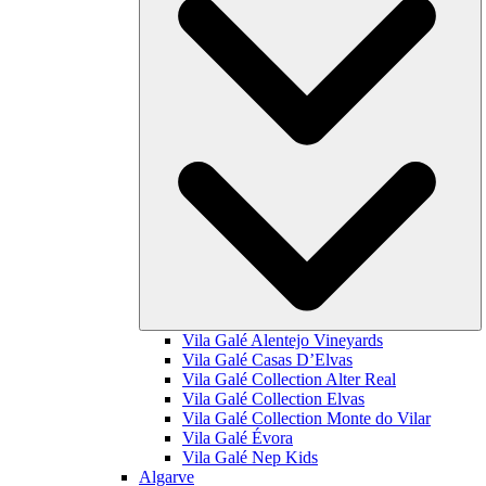
Vila Galé
Alentejo Vineyards
Vila Galé
Casas D’Elvas
Vila Galé Collection
Alter Real
Vila Galé Collection
Elvas
Vila Galé Collection
Monte do Vilar
Vila Galé
Évora
Vila Galé
Nep Kids
Algarve