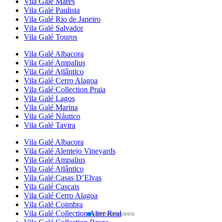
Vila Galé
Marés
Vila Galé
Paulista
Vila Galé
Rio de Janeiro
Vila Galé
Salvador
Vila Galé
Touros
Vila Galé
Albacora
Vila Galé
Ampalius
Vila Galé
Atlântico
Vila Galé
Cerro Alagoa
Vila Galé Collection
Praia
Vila Galé
Lagos
Vila Galé
Marina
Vila Galé
Náutico
Vila Galé
Tavira
Vila Galé
Albacora
Vila Galé
Alentejo Vineyards
Vila Galé
Ampalius
Vila Galé
Atlântico
Vila Galé
Casas D’Elvas
Vila Galé
Cascais
Vila Galé
Cerro Alagoa
Vila Galé
Coimbra
Vila Galé Collection
Alter Real