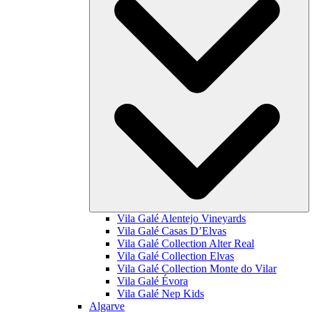
Vila Galé
Alentejo Vineyards
Vila Galé
Casas D’Elvas
Vila Galé Collection
Alter Real
Vila Galé Collection
Elvas
Vila Galé Collection
Monte do Vilar
Vila Galé
Évora
Vila Galé
Nep Kids
Algarve