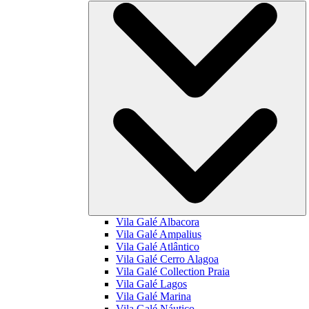
Vila Galé
Albacora
Vila Galé
Ampalius
Vila Galé
Atlântico
Vila Galé
Cerro Alagoa
Vila Galé Collection
Praia
Vila Galé
Lagos
Vila Galé
Marina
Vila Galé
Náutico