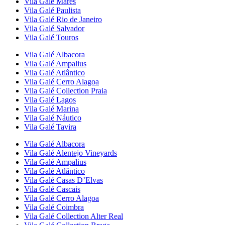
Vila Galé
Marés
Vila Galé
Paulista
Vila Galé
Rio de Janeiro
Vila Galé
Salvador
Vila Galé
Touros
Vila Galé
Albacora
Vila Galé
Ampalius
Vila Galé
Atlântico
Vila Galé
Cerro Alagoa
Vila Galé Collection
Praia
Vila Galé
Lagos
Vila Galé
Marina
Vila Galé
Náutico
Vila Galé
Tavira
Vila Galé
Albacora
Vila Galé
Alentejo Vineyards
Vila Galé
Ampalius
Vila Galé
Atlântico
Vila Galé
Casas D’Elvas
Vila Galé
Cascais
Vila Galé
Cerro Alagoa
Vila Galé
Coimbra
Vila Galé Collection
Alter Real