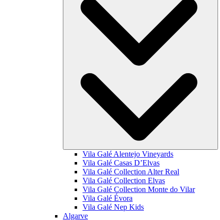
Vila Galé
Alentejo Vineyards
Vila Galé
Casas D’Elvas
Vila Galé Collection
Alter Real
Vila Galé Collection
Elvas
Vila Galé Collection
Monte do Vilar
Vila Galé
Évora
Vila Galé
Nep Kids
Algarve