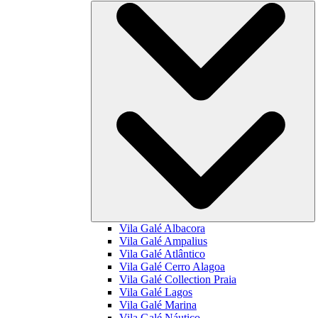
Vila Galé
Albacora
Vila Galé
Ampalius
Vila Galé
Atlântico
Vila Galé
Cerro Alagoa
Vila Galé Collection
Praia
Vila Galé
Lagos
Vila Galé
Marina
Vila Galé
Náutico