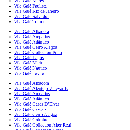
Vila Galé
Marés
Vila Galé
Paulista
Vila Galé
Rio de Janeiro
Vila Galé
Salvador
Vila Galé
Touros
Vila Galé
Albacora
Vila Galé
Ampalius
Vila Galé
Atlântico
Vila Galé
Cerro Alagoa
Vila Galé Collection
Praia
Vila Galé
Lagos
Vila Galé
Marina
Vila Galé
Náutico
Vila Galé
Tavira
Vila Galé
Albacora
Vila Galé
Alentejo Vineyards
Vila Galé
Ampalius
Vila Galé
Atlântico
Vila Galé
Casas D’Elvas
Vila Galé
Cascais
Vila Galé
Cerro Alagoa
Vila Galé
Coimbra
Vila Galé Collection
Alter Real