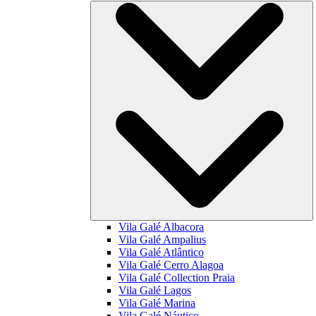
Vila Galé
Albacora
Vila Galé
Ampalius
Vila Galé
Atlântico
Vila Galé
Cerro Alagoa
Vila Galé Collection
Praia
Vila Galé
Lagos
Vila Galé
Marina
Vila Galé
Náutico