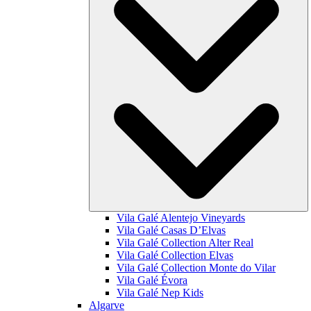
Vila Galé
Alentejo Vineyards
Vila Galé
Casas D’Elvas
Vila Galé Collection
Alter Real
Vila Galé Collection
Elvas
Vila Galé Collection
Monte do Vilar
Vila Galé
Évora
Vila Galé
Nep Kids
Algarve