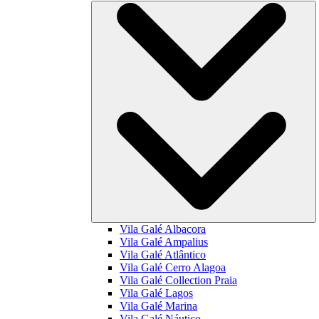
Vila Galé
Albacora
Vila Galé
Ampalius
Vila Galé
Atlântico
Vila Galé
Cerro Alagoa
Vila Galé Collection
Praia
Vila Galé
Lagos
Vila Galé
Marina
Vila Galé
Náutico