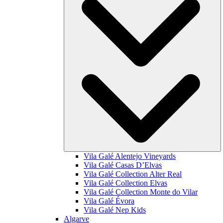
Vila Galé
Alentejo Vineyards
Vila Galé
Casas D’Elvas
Vila Galé Collection
Alter Real
Vila Galé Collection
Elvas
Vila Galé Collection
Monte do Vilar
Vila Galé
Évora
Vila Galé
Nep Kids
Algarve