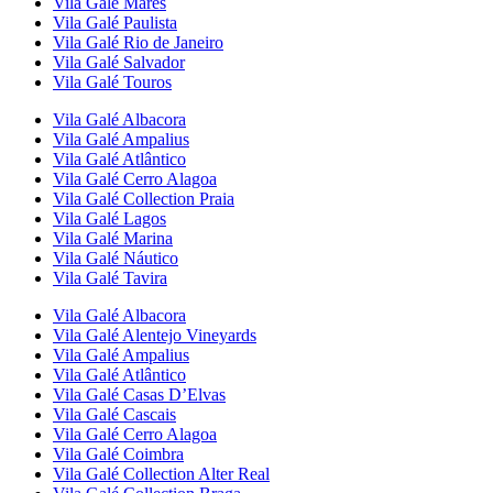
Vila Galé
Marés
Vila Galé
Paulista
Vila Galé
Rio de Janeiro
Vila Galé
Salvador
Vila Galé
Touros
Vila Galé
Albacora
Vila Galé
Ampalius
Vila Galé
Atlântico
Vila Galé
Cerro Alagoa
Vila Galé Collection
Praia
Vila Galé
Lagos
Vila Galé
Marina
Vila Galé
Náutico
Vila Galé
Tavira
Vila Galé
Albacora
Vila Galé
Alentejo Vineyards
Vila Galé
Ampalius
Vila Galé
Atlântico
Vila Galé
Casas D’Elvas
Vila Galé
Cascais
Vila Galé
Cerro Alagoa
Vila Galé
Coimbra
Vila Galé Collection
Alter Real