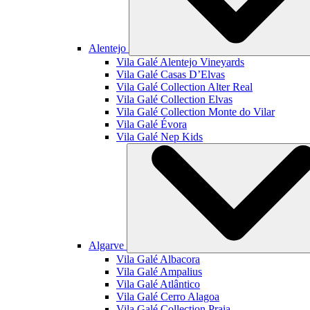
Alentejo
Vila Galé
Alentejo Vineyards
Vila Galé
Casas D’Elvas
Vila Galé Collection
Alter Real
Vila Galé Collection
Elvas
Vila Galé Collection
Monte do Vilar
Vila Galé
Évora
Vila Galé
Nep Kids
Algarve
Vila Galé
Albacora
Vila Galé
Ampalius
Vila Galé
Atlântico
Vila Galé
Cerro Alagoa
Vila Galé Collection
Praia