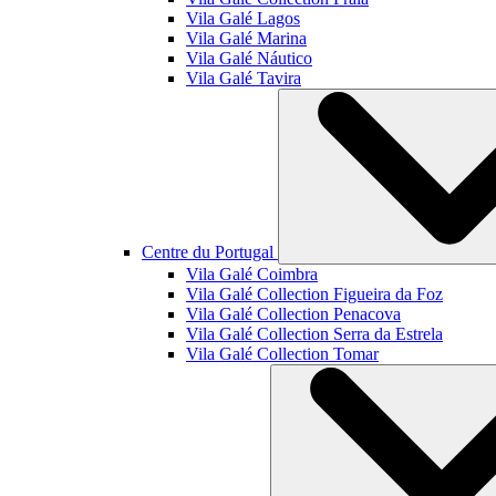
Vila Galé
Lagos
Vila Galé
Marina
Vila Galé
Náutico
Vila Galé
Tavira
Centre du Portugal
Vila Galé
Coimbra
Vila Galé Collection
Figueira da Foz
Vila Galé Collection
Penacova
Vila Galé Collection
Serra da Estrela
Vila Galé Collection
Tomar