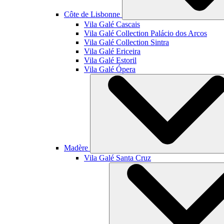
Côte de Lisbonne
Vila Galé
Cascais
Vila Galé Collection
Palácio dos Arcos
Vila Galé Collection
Sintra
Vila Galé
Ericeira
Vila Galé
Estoril
Vila Galé
Ópera
Madère
Vila Galé
Santa Cruz