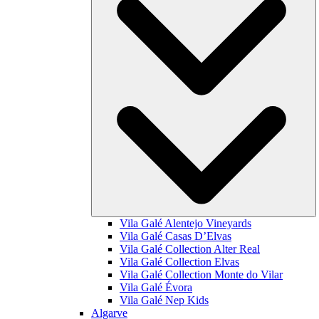
Vila Galé
Alentejo Vineyards
Vila Galé
Casas D’Elvas
Vila Galé Collection
Alter Real
Vila Galé Collection
Elvas
Vila Galé Collection
Monte do Vilar
Vila Galé
Évora
Vila Galé
Nep Kids
Algarve