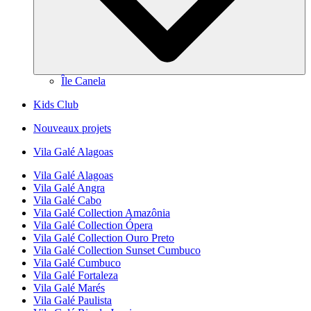
Île Canela
Kids Club
Nouveaux projets
Vila Galé
Alagoas
Vila Galé
Alagoas
Vila Galé
Angra
Vila Galé
Cabo
Vila Galé Collection
Amazônia
Vila Galé Collection
Ópera
Vila Galé Collection
Ouro Preto
Vila Galé Collection
Sunset Cumbuco
Vila Galé
Cumbuco
Vila Galé
Fortaleza
Vila Galé
Marés
Vila Galé
Paulista