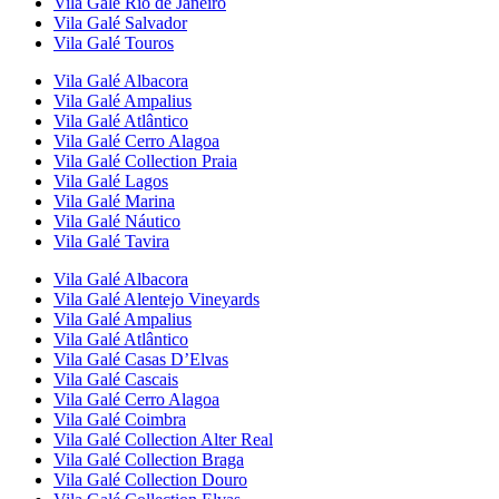
Vila Galé
Rio de Janeiro
Vila Galé
Salvador
Vila Galé
Touros
Vila Galé
Albacora
Vila Galé
Ampalius
Vila Galé
Atlântico
Vila Galé
Cerro Alagoa
Vila Galé Collection
Praia
Vila Galé
Lagos
Vila Galé
Marina
Vila Galé
Náutico
Vila Galé
Tavira
Vila Galé
Albacora
Vila Galé
Alentejo Vineyards
Vila Galé
Ampalius
Vila Galé
Atlântico
Vila Galé
Casas D’Elvas
Vila Galé
Cascais
Vila Galé
Cerro Alagoa
Vila Galé
Coimbra
Vila Galé Collection
Alter Real
Vila Galé Collection
Braga
Vila Galé Collection
Douro