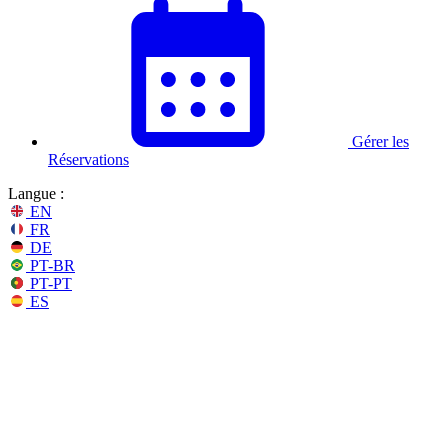
Gérer les
Réservations
Langue :
EN
FR
DE
PT-BR
PT-PT
ES