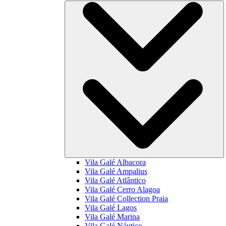
Vila Galé
Albacora
Vila Galé
Ampalius
Vila Galé
Atlântico
Vila Galé
Cerro Alagoa
Vila Galé Collection
Praia
Vila Galé
Lagos
Vila Galé
Marina
Vila Galé
Náutico