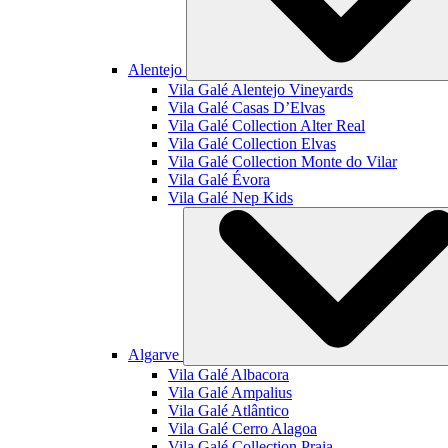
Alentejo
Vila Galé
Alentejo Vineyards
Vila Galé
Casas D’Elvas
Vila Galé Collection
Alter Real
Vila Galé Collection
Elvas
Vila Galé Collection
Monte do Vilar
Vila Galé
Évora
Vila Galé
Nep Kids
Algarve
Vila Galé
Albacora
Vila Galé
Ampalius
Vila Galé
Atlântico
Vila Galé
Cerro Alagoa
Vila Galé Collection
Praia