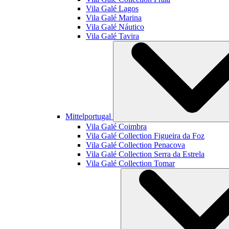
Vila Galé
Lagos
Vila Galé
Marina
Vila Galé
Náutico
Vila Galé
Tavira
Mittelportugal
Vila Galé
Coimbra
Vila Galé Collection
Figueira da Foz
Vila Galé Collection
Penacova
Vila Galé Collection
Serra da Estrela
Vila Galé Collection
Tomar