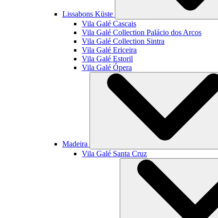
Lissabons Küste
Vila Galé
Cascais
Vila Galé Collection
Palácio dos Arcos
Vila Galé Collection
Sintra
Vila Galé
Ericeira
Vila Galé
Estoril
Vila Galé
Ópera
Madeira
Vila Galé
Santa Cruz