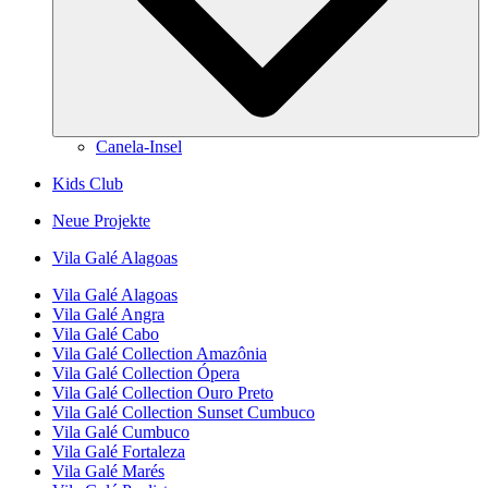
Canela-Insel
Kids Club
Neue Projekte
Vila Galé
Alagoas
Vila Galé
Alagoas
Vila Galé
Angra
Vila Galé
Cabo
Vila Galé Collection
Amazônia
Vila Galé Collection
Ópera
Vila Galé Collection
Ouro Preto
Vila Galé Collection
Sunset Cumbuco
Vila Galé
Cumbuco
Vila Galé
Fortaleza
Vila Galé
Marés