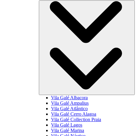
Vila Galé
Albacora
Vila Galé
Ampalius
Vila Galé
Atlântico
Vila Galé
Cerro Alagoa
Vila Galé Collection
Praia
Vila Galé
Lagos
Vila Galé
Marina
Vila Galé
Náutico