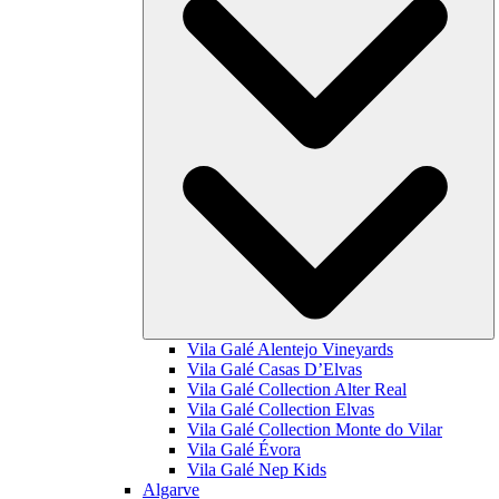
Vila Galé
Alentejo Vineyards
Vila Galé
Casas D’Elvas
Vila Galé Collection
Alter Real
Vila Galé Collection
Elvas
Vila Galé Collection
Monte do Vilar
Vila Galé
Évora
Vila Galé
Nep Kids
Algarve