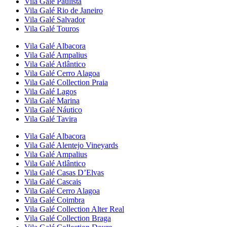
Vila Galé
Paulista
Vila Galé
Rio de Janeiro
Vila Galé
Salvador
Vila Galé
Touros
Vila Galé
Albacora
Vila Galé
Ampalius
Vila Galé
Atlântico
Vila Galé
Cerro Alagoa
Vila Galé Collection
Praia
Vila Galé
Lagos
Vila Galé
Marina
Vila Galé
Náutico
Vila Galé
Tavira
Vila Galé
Albacora
Vila Galé
Alentejo Vineyards
Vila Galé
Ampalius
Vila Galé
Atlântico
Vila Galé
Casas D’Elvas
Vila Galé
Cascais
Vila Galé
Cerro Alagoa
Vila Galé
Coimbra
Vila Galé Collection
Alter Real
Vila Galé Collection
Braga