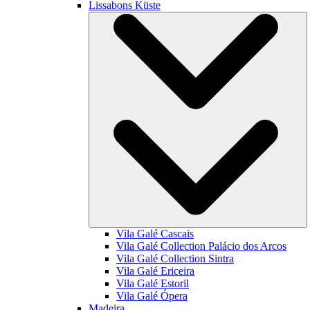
Lissabons Küste
Vila Galé
Cascais
Vila Galé Collection
Palácio dos Arcos
Vila Galé Collection
Sintra
Vila Galé
Ericeira
Vila Galé
Estoril
Vila Galé
Ópera
Madeira