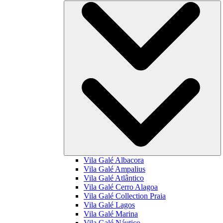
Vila Galé
Albacora
Vila Galé
Ampalius
Vila Galé
Atlântico
Vila Galé
Cerro Alagoa
Vila Galé Collection
Praia
Vila Galé
Lagos
Vila Galé
Marina
Vila Galé
Náutico