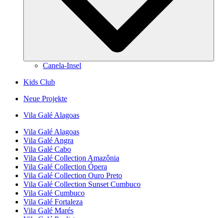
Canela-Insel
Kids Club
Neue Projekte
Vila Galé
Alagoas
Vila Galé
Alagoas
Vila Galé
Angra
Vila Galé
Cabo
Vila Galé Collection
Amazônia
Vila Galé Collection
Ópera
Vila Galé Collection
Ouro Preto
Vila Galé Collection
Sunset Cumbuco
Vila Galé
Cumbuco
Vila Galé
Fortaleza
Vila Galé
Marés