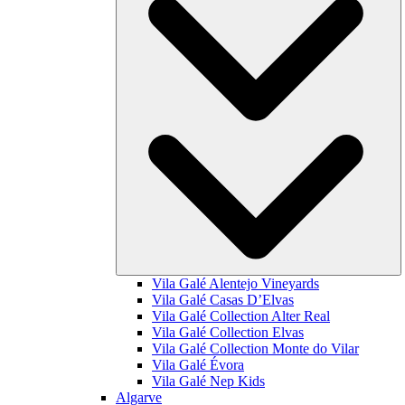
Vila Galé
Alentejo Vineyards
Vila Galé
Casas D’Elvas
Vila Galé Collection
Alter Real
Vila Galé Collection
Elvas
Vila Galé Collection
Monte do Vilar
Vila Galé
Évora
Vila Galé
Nep Kids
Algarve