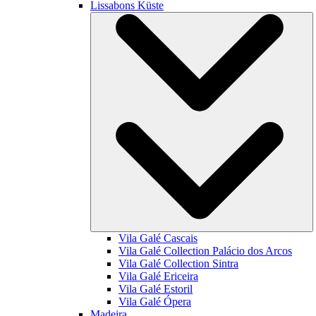
Lissabons Küste
Vila Galé
Cascais
Vila Galé Collection
Palácio dos Arcos
Vila Galé Collection
Sintra
Vila Galé
Ericeira
Vila Galé
Estoril
Vila Galé
Ópera
Madeira