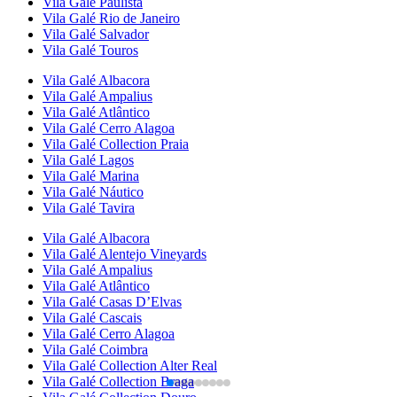
Vila Galé
Paulista
Vila Galé
Rio de Janeiro
Vila Galé
Salvador
Vila Galé
Touros
Vila Galé
Albacora
Vila Galé
Ampalius
Vila Galé
Atlântico
Vila Galé
Cerro Alagoa
Vila Galé Collection
Praia
Vila Galé
Lagos
Vila Galé
Marina
Vila Galé
Náutico
Vila Galé
Tavira
Vila Galé
Albacora
Vila Galé
Alentejo Vineyards
Vila Galé
Ampalius
Vila Galé
Atlântico
Vila Galé
Casas D’Elvas
Vila Galé
Cascais
Vila Galé
Cerro Alagoa
Vila Galé
Coimbra
Vila Galé Collection
Alter Real
Vila Galé Collection
Braga