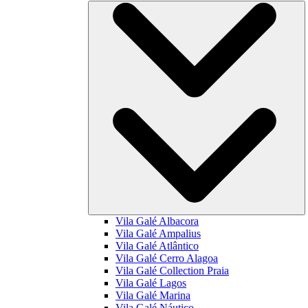
Vila Galé
Albacora
Vila Galé
Ampalius
Vila Galé
Atlântico
Vila Galé
Cerro Alagoa
Vila Galé Collection
Praia
Vila Galé
Lagos
Vila Galé
Marina
Vila Galé
Náutico