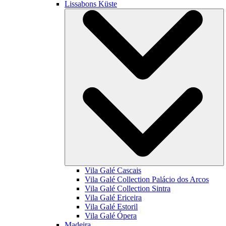
Lissabons Küste
Vila Galé
Cascais
Vila Galé Collection
Palácio dos Arcos
Vila Galé Collection
Sintra
Vila Galé
Ericeira
Vila Galé
Estoril
Vila Galé
Ópera
Madeira