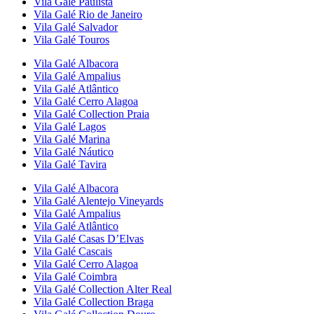
Vila Galé
Paulista
Vila Galé
Rio de Janeiro
Vila Galé
Salvador
Vila Galé
Touros
Vila Galé
Albacora
Vila Galé
Ampalius
Vila Galé
Atlântico
Vila Galé
Cerro Alagoa
Vila Galé Collection
Praia
Vila Galé
Lagos
Vila Galé
Marina
Vila Galé
Náutico
Vila Galé
Tavira
Vila Galé
Albacora
Vila Galé
Alentejo Vineyards
Vila Galé
Ampalius
Vila Galé
Atlântico
Vila Galé
Casas D’Elvas
Vila Galé
Cascais
Vila Galé
Cerro Alagoa
Vila Galé
Coimbra
Vila Galé Collection
Alter Real
Vila Galé Collection
Braga