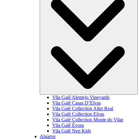
Vila Galé
Alentejo Vineyards
Vila Galé
Casas D’Elvas
Vila Galé Collection
Alter Real
Vila Galé Collection
Elvas
Vila Galé Collection
Monte do Vilar
Vila Galé
Évora
Vila Galé
Nep Kids
Algarve