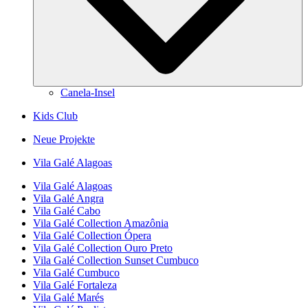
Canela-Insel
Kids Club
Neue Projekte
Vila Galé
Alagoas
Vila Galé
Alagoas
Vila Galé
Angra
Vila Galé
Cabo
Vila Galé Collection
Amazônia
Vila Galé Collection
Ópera
Vila Galé Collection
Ouro Preto
Vila Galé Collection
Sunset Cumbuco
Vila Galé
Cumbuco
Vila Galé
Fortaleza
Vila Galé
Marés