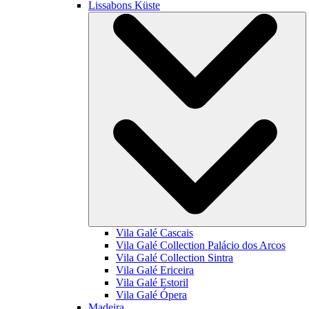
Lissabons Küste
Vila Galé
Cascais
Vila Galé Collection
Palácio dos Arcos
Vila Galé Collection
Sintra
Vila Galé
Ericeira
Vila Galé
Estoril
Vila Galé
Ópera
Madeira