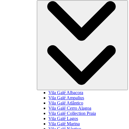
Vila Galé
Albacora
Vila Galé
Ampalius
Vila Galé
Atlântico
Vila Galé
Cerro Alagoa
Vila Galé Collection
Praia
Vila Galé
Lagos
Vila Galé
Marina
Vila Galé
Náutico