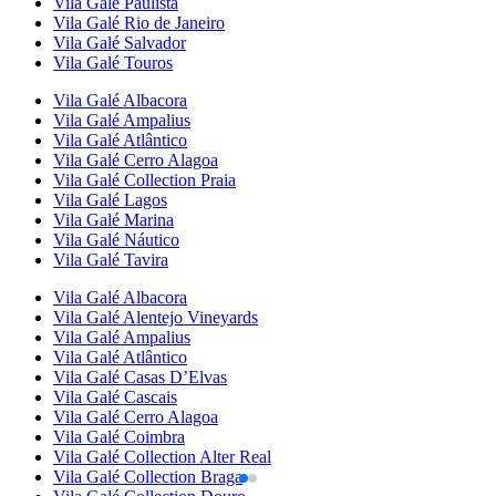
Vila Galé
Paulista
Vila Galé
Rio de Janeiro
Vila Galé
Salvador
Vila Galé
Touros
Vila Galé
Albacora
Vila Galé
Ampalius
Vila Galé
Atlântico
Vila Galé
Cerro Alagoa
Vila Galé Collection
Praia
Vila Galé
Lagos
Vila Galé
Marina
Vila Galé
Náutico
Vila Galé
Tavira
Vila Galé
Albacora
Vila Galé
Alentejo Vineyards
Vila Galé
Ampalius
Vila Galé
Atlântico
Vila Galé
Casas D’Elvas
Vila Galé
Cascais
Vila Galé
Cerro Alagoa
Vila Galé
Coimbra
Vila Galé Collection
Alter Real
Vila Galé Collection
Braga