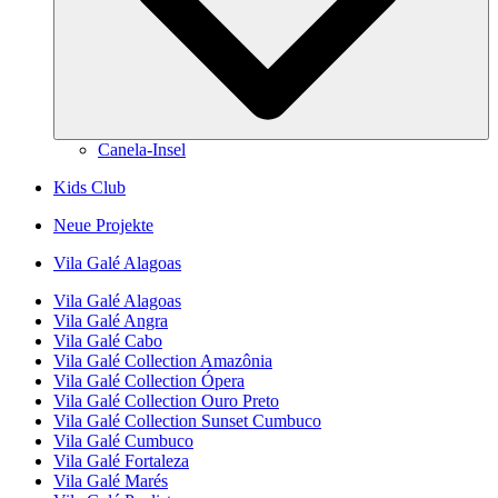
Canela-Insel
Kids Club
Neue Projekte
Vila Galé
Alagoas
Vila Galé
Alagoas
Vila Galé
Angra
Vila Galé
Cabo
Vila Galé Collection
Amazônia
Vila Galé Collection
Ópera
Vila Galé Collection
Ouro Preto
Vila Galé Collection
Sunset Cumbuco
Vila Galé
Cumbuco
Vila Galé
Fortaleza
Vila Galé
Marés