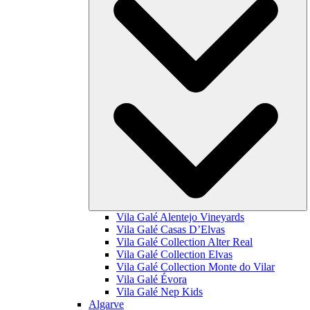
Vila Galé
Alentejo Vineyards
Vila Galé
Casas D’Elvas
Vila Galé Collection
Alter Real
Vila Galé Collection
Elvas
Vila Galé Collection
Monte do Vilar
Vila Galé
Évora
Vila Galé
Nep Kids
Algarve