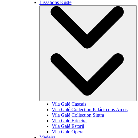
Lissabons Küste
Vila Galé
Cascais
Vila Galé Collection
Palácio dos Arcos
Vila Galé Collection
Sintra
Vila Galé
Ericeira
Vila Galé
Estoril
Vila Galé
Ópera
Madeira