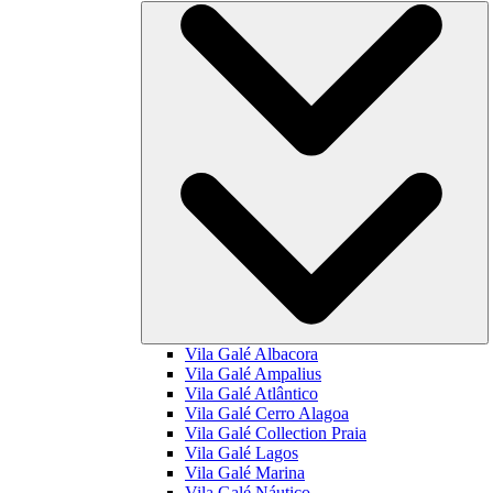
Vila Galé
Albacora
Vila Galé
Ampalius
Vila Galé
Atlântico
Vila Galé
Cerro Alagoa
Vila Galé Collection
Praia
Vila Galé
Lagos
Vila Galé
Marina
Vila Galé
Náutico