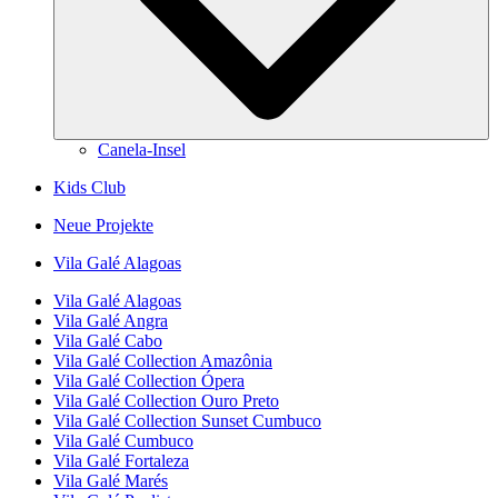
Canela-Insel
Kids Club
Neue Projekte
Vila Galé
Alagoas
Vila Galé
Alagoas
Vila Galé
Angra
Vila Galé
Cabo
Vila Galé Collection
Amazônia
Vila Galé Collection
Ópera
Vila Galé Collection
Ouro Preto
Vila Galé Collection
Sunset Cumbuco
Vila Galé
Cumbuco
Vila Galé
Fortaleza
Vila Galé
Marés