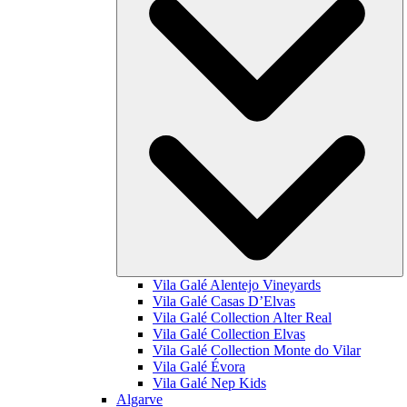
Vila Galé
Alentejo Vineyards
Vila Galé
Casas D’Elvas
Vila Galé Collection
Alter Real
Vila Galé Collection
Elvas
Vila Galé Collection
Monte do Vilar
Vila Galé
Évora
Vila Galé
Nep Kids
Algarve