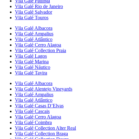
Vila Galé
Paulista
Vila Galé
Rio de Janeiro
Vila Galé
Salvador
Vila Galé
Touros
Vila Galé
Albacora
Vila Galé
Ampalius
Vila Galé
Atlântico
Vila Galé
Cerro Alagoa
Vila Galé Collection
Praia
Vila Galé
Lagos
Vila Galé
Marina
Vila Galé
Náutico
Vila Galé
Tavira
Vila Galé
Albacora
Vila Galé
Alentejo Vineyards
Vila Galé
Ampalius
Vila Galé
Atlântico
Vila Galé
Casas D’Elvas
Vila Galé
Cascais
Vila Galé
Cerro Alagoa
Vila Galé
Coimbra
Vila Galé Collection
Alter Real
Vila Galé Collection
Braga