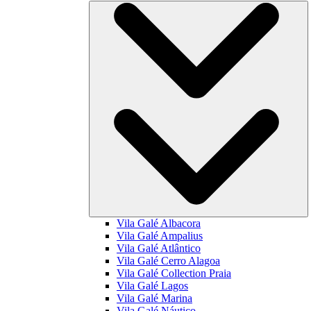
Vila Galé
Albacora
Vila Galé
Ampalius
Vila Galé
Atlântico
Vila Galé
Cerro Alagoa
Vila Galé Collection
Praia
Vila Galé
Lagos
Vila Galé
Marina
Vila Galé
Náutico