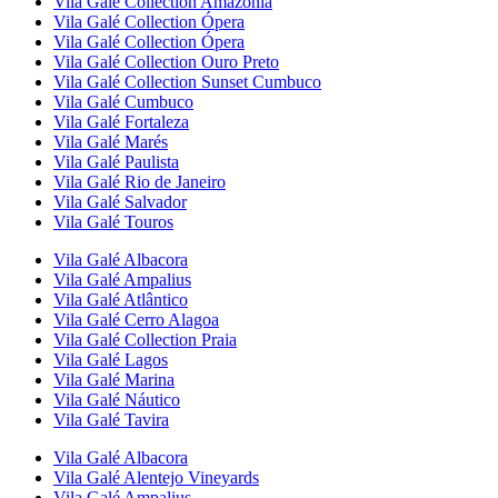
Vila Galé Collection
Amazônia
Vila Galé Collection
Ópera
Vila Galé Collection
Ópera
Vila Galé Collection
Ouro Preto
Vila Galé Collection
Sunset Cumbuco
Vila Galé
Cumbuco
Vila Galé
Fortaleza
Vila Galé
Marés
Vila Galé
Paulista
Vila Galé
Rio de Janeiro
Vila Galé
Salvador
Vila Galé
Touros
Vila Galé
Albacora
Vila Galé
Ampalius
Vila Galé
Atlântico
Vila Galé
Cerro Alagoa
Vila Galé Collection
Praia
Vila Galé
Lagos
Vila Galé
Marina
Vila Galé
Náutico
Vila Galé
Tavira
Vila Galé
Albacora
Vila Galé
Alentejo Vineyards
Vila Galé
Ampalius