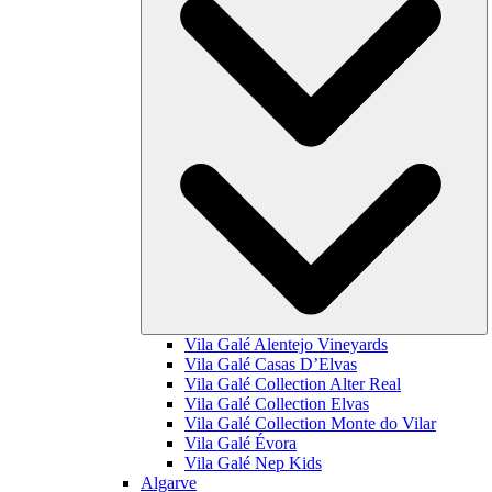
Vila Galé
Alentejo Vineyards
Vila Galé
Casas D’Elvas
Vila Galé Collection
Alter Real
Vila Galé Collection
Elvas
Vila Galé Collection
Monte do Vilar
Vila Galé
Évora
Vila Galé
Nep Kids
Algarve