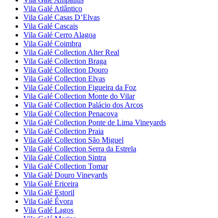
Vila Galé
Atlântico
Vila Galé
Casas D’Elvas
Vila Galé
Cascais
Vila Galé
Cerro Alagoa
Vila Galé
Coimbra
Vila Galé Collection
Alter Real
Vila Galé Collection
Braga
Vila Galé Collection
Douro
Vila Galé Collection
Elvas
Vila Galé Collection
Figueira da Foz
Vila Galé Collection
Monte do Vilar
Vila Galé Collection
Palácio dos Arcos
Vila Galé Collection
Penacova
Vila Galé Collection
Ponte de Lima Vineyards
Vila Galé Collection
Praia
Vila Galé Collection
São Miguel
Vila Galé Collection
Serra da Estrela
Vila Galé Collection
Sintra
Vila Galé Collection
Tomar
Vila Galé
Douro Vineyards
Vila Galé
Ericeira
Vila Galé
Estoril
Vila Galé
Évora
Vila Galé
Lagos