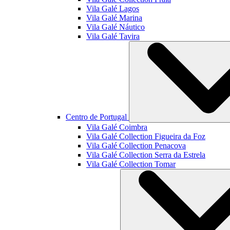
Vila Galé
Lagos
Vila Galé
Marina
Vila Galé
Náutico
Vila Galé
Tavira
Centro de Portugal
Vila Galé
Coimbra
Vila Galé Collection
Figueira da Foz
Vila Galé Collection
Penacova
Vila Galé Collection
Serra da Estrela
Vila Galé Collection
Tomar