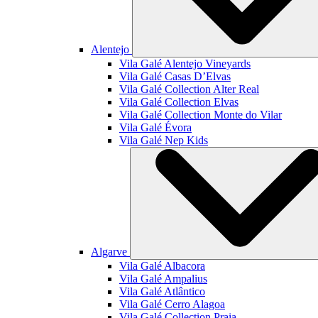
Alentejo
Vila Galé
Alentejo Vineyards
Vila Galé
Casas D’Elvas
Vila Galé Collection
Alter Real
Vila Galé Collection
Elvas
Vila Galé Collection
Monte do Vilar
Vila Galé
Évora
Vila Galé
Nep Kids
Algarve
Vila Galé
Albacora
Vila Galé
Ampalius
Vila Galé
Atlântico
Vila Galé
Cerro Alagoa
Vila Galé Collection
Praia