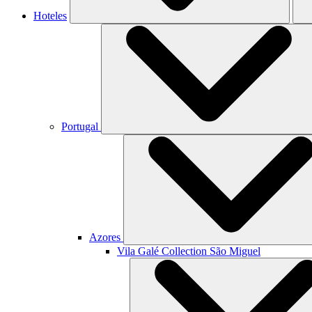
Hoteles
Portugal
Azores
Vila Galé Collection
São Miguel