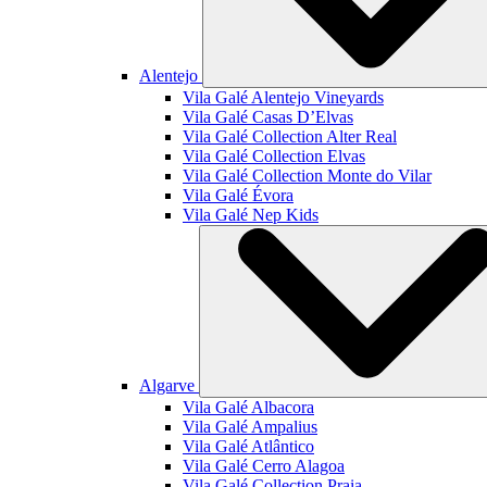
Alentejo
Vila Galé
Alentejo Vineyards
Vila Galé
Casas D’Elvas
Vila Galé Collection
Alter Real
Vila Galé Collection
Elvas
Vila Galé Collection
Monte do Vilar
Vila Galé
Évora
Vila Galé
Nep Kids
Algarve
Vila Galé
Albacora
Vila Galé
Ampalius
Vila Galé
Atlântico
Vila Galé
Cerro Alagoa
Vila Galé Collection
Praia