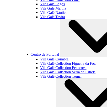
Vila Galé
Lagos
Vila Galé
Marina
Vila Galé
Náutico
Vila Galé
Tavira
Centro de Portugal
Vila Galé
Coimbra
Vila Galé Collection
Figueira da Foz
Vila Galé Collection
Penacova
Vila Galé Collection
Serra da Estrela
Vila Galé Collection
Tomar