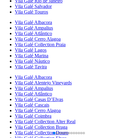
Vila Galé
Rio de Janeiro
Vila Galé
Salvador
Vila Galé
Touros
Vila Galé
Albacora
Vila Galé
Ampalius
Vila Galé
Atlântico
Vila Galé
Cerro Alagoa
Vila Galé Collection
Praia
Vila Galé
Lagos
Vila Galé
Marina
Vila Galé
Náutico
Vila Galé
Tavira
Vila Galé
Albacora
Vila Galé
Alentejo Vineyards
Vila Galé
Ampalius
Vila Galé
Atlântico
Vila Galé
Casas D’Elvas
Vila Galé
Cascais
Vila Galé
Cerro Alagoa
Vila Galé
Coimbra
Vila Galé Collection
Alter Real
Vila Galé Collection
Braga
Vila Galé Collection
Douro