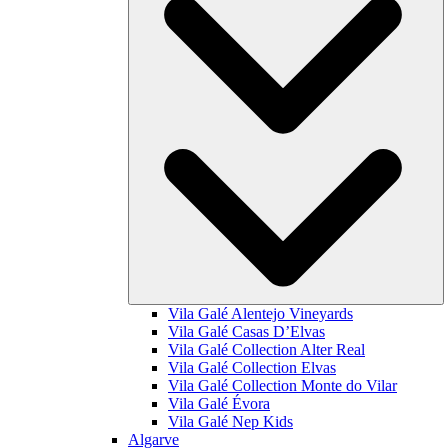
Vila Galé
Alentejo Vineyards
Vila Galé
Casas D’Elvas
Vila Galé Collection
Alter Real
Vila Galé Collection
Elvas
Vila Galé Collection
Monte do Vilar
Vila Galé
Évora
Vila Galé
Nep Kids
Algarve