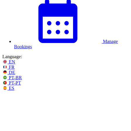
Manage
Bookings
Language:
EN
FR
DE
PT-BR
PT-PT
ES