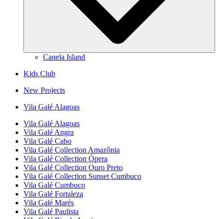
Canela Island
Kids Club
New Projects
Vila Galé
Alagoas
Vila Galé
Alagoas
Vila Galé
Angra
Vila Galé
Cabo
Vila Galé Collection
Amazônia
Vila Galé Collection
Ópera
Vila Galé Collection
Ouro Preto
Vila Galé Collection
Sunset Cumbuco
Vila Galé
Cumbuco
Vila Galé
Fortaleza
Vila Galé
Marés
Vila Galé
Paulista