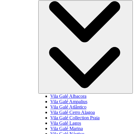
Vila Galé
Albacora
Vila Galé
Ampalius
Vila Galé
Atlântico
Vila Galé
Cerro Alagoa
Vila Galé Collection
Praia
Vila Galé
Lagos
Vila Galé
Marina
Vila Galé
Náutico