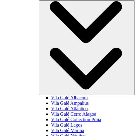
Vila Galé
Albacora
Vila Galé
Ampalius
Vila Galé
Atlântico
Vila Galé
Cerro Alagoa
Vila Galé Collection
Praia
Vila Galé
Lagos
Vila Galé
Marina
Vila Galé
Náutico