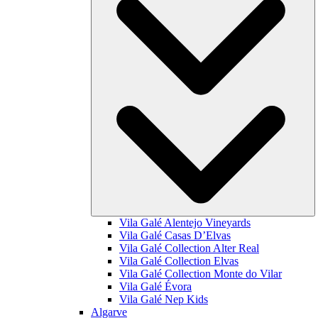
Vila Galé
Alentejo Vineyards
Vila Galé
Casas D’Elvas
Vila Galé Collection
Alter Real
Vila Galé Collection
Elvas
Vila Galé Collection
Monte do Vilar
Vila Galé
Évora
Vila Galé
Nep Kids
Algarve