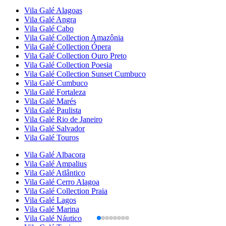
Vila Galé
Alagoas
Vila Galé
Angra
Vila Galé
Cabo
Vila Galé Collection
Amazônia
Vila Galé Collection
Ópera
Vila Galé Collection
Ouro Preto
Vila Galé Collection
Poesia
Vila Galé Collection
Sunset Cumbuco
Vila Galé
Cumbuco
Vila Galé
Fortaleza
Vila Galé
Marés
Vila Galé
Paulista
Vila Galé
Rio de Janeiro
Vila Galé
Salvador
Vila Galé
Touros
Vila Galé
Albacora
Vila Galé
Ampalius
Vila Galé
Atlântico
Vila Galé
Cerro Alagoa
Vila Galé Collection
Praia
Vila Galé
Lagos
Vila Galé
Marina
Vila Galé
Náutico