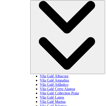
Vila Galé
Albacora
Vila Galé
Ampalius
Vila Galé
Atlântico
Vila Galé
Cerro Alagoa
Vila Galé Collection
Praia
Vila Galé
Lagos
Vila Galé
Marina
Vila Galé
Náutico