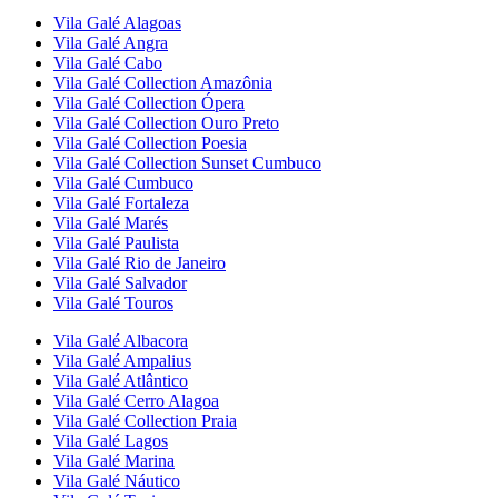
Vila Galé
Alagoas
Vila Galé
Angra
Vila Galé
Cabo
Vila Galé Collection
Amazônia
Vila Galé Collection
Ópera
Vila Galé Collection
Ouro Preto
Vila Galé Collection
Poesia
Vila Galé Collection
Sunset Cumbuco
Vila Galé
Cumbuco
Vila Galé
Fortaleza
Vila Galé
Marés
Vila Galé
Paulista
Vila Galé
Rio de Janeiro
Vila Galé
Salvador
Vila Galé
Touros
Vila Galé
Albacora
Vila Galé
Ampalius
Vila Galé
Atlântico
Vila Galé
Cerro Alagoa
Vila Galé Collection
Praia
Vila Galé
Lagos
Vila Galé
Marina
Vila Galé
Náutico