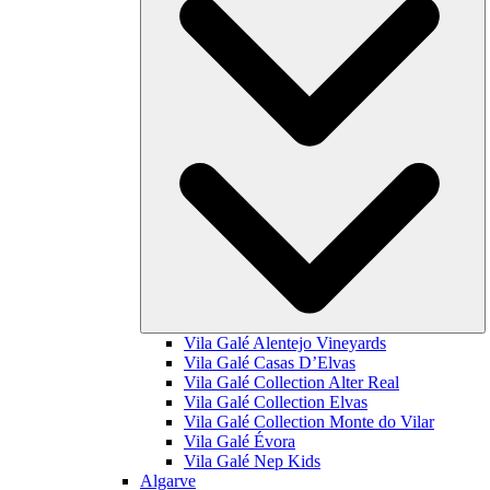
Vila Galé
Alentejo Vineyards
Vila Galé
Casas D’Elvas
Vila Galé Collection
Alter Real
Vila Galé Collection
Elvas
Vila Galé Collection
Monte do Vilar
Vila Galé
Évora
Vila Galé
Nep Kids
Algarve